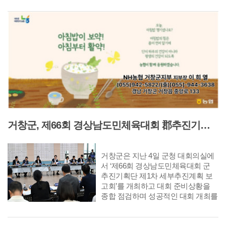
다. 이번 협약은 거창국제연극제를
앞에서 기준의 죽음을 목격하고 계업
중심으로 양 기관 간 지속 가능한 문
사로 끌려가 혹독한 고문을 당한다.
화 예술 협력체계를 구축하고, 대한
이후 민호는 가까스로 풀러나지만 심
민국과 일본의 공연예술 발전의 기반
신이 무너진 채 정혜의 간호를 받게
을 마련하기 위해 추진됐다. 양 기관
되고, 죄책감과 상처속에서 결국 그
은 지역 문화 예술 경쟁력 강화와 국
녀를 떠난다. 그 사이 정혜는 민호의
제 네트워크 확대를 위해 상호 협력
아이를 가지게 되지만, 이 사실을 알
하기로 했다. 주요 협약 내용으로 △
지 못한 채 민호는 출가하여 여산이
거창국제연극제 문화 예술 콘텐츠 유
라는 승려로 살아간다. 정혜는 진호
통을 위한 공동 협력 △공연예술 네
와 결혼해 운화를 낳고, 운화는 아버
트워크 구축을 위한 플랫폼 조성 △
지의 존재를 모른 채 성장한다. 세월
양 기관의 상호 발전을 위한 공동 사
이 흐른 뒤, 운화의 결혼을 앞두고 여
업 추진 등이 있다. 이홍기 거창문화
거창군, 제66회 경상남도민체육대회 郡추진기획단 보고회 개최
산을 찾아와 혼주를 부탁하면서 과거
재단 이사장(거창군수)은 “거창국제
의 인연은 다시 마주하게 된다. 여산
연극제가 세계적인 야외 공연 예술
은 스승 일정의 가르침을 떠올리며
플랫폼으로 도약할 수 있도록 해외
거창군은 지난 4일 군청 대회의실에
자신의 업을 받아들이고, 정혜와 재
문화예술기관과의 교류를 지속적으
서 ‘제66회 경상남도민체육대회 군
회하게 된다. 서로를 향한 감정을 간
로 확대해 나가겠다”며 “이번 협약이
추진기획단 제1차 세부추진계획 보
직한 채 각자의 자리로 돌아가는 두
한·일 문화예술 교류의 새로운 전환
고회’를 개최하고 대회 준비상황을
사람은, 내생을 기약하는 이별을 맞
점이 되어 지역 문화예술 발전에도
종합 점검하며 성공적인 대회 개최를
이한다. 우리는 너무 쉽게 잊고, 너무
긍정적인 역할을 할 것으로 기대한
위한 본격적인 준비에 돌입했다. 이
빨리 지나친다. 수많은 사건과 감정
다”라고 말했다. 한편, ‘제36회 거창국
번 보고회는 최근 제66회 경상남도민
이 빠르게 소비되는 시대 속에서, 타
제연극제’는 7월 31일부터 8월 9일까