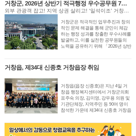
체육대회의 개최 기간이 2027년 5월
인의 고통과 기억은 점점 더 멀어집
거창군, 2026년 상반기 적극행정 우수공무원 7명 선정
지 10일간 거창군 수승대 일원에서
14일부터 17일까지 4일간으로 최종
니다. 하지만 어떤 시간들은 끝나지
개최되며, 자세한 사항은 거창국제연
외부 관광객 잡고! 지역 상권 살리고! ‘일석이조’ 거창반값여행, 신철규 주무관 ‘최우수’
확정됨에 따라 분야별 세부 추진계획
않습니다. 누군가에게 여전히 현재로
극제 홈페이지 또는 문의전화(☎055-
을 점검하고, 부서 간 협업 체계를 강
남아, 지워지지 않는 기억으로 삶을
거창군은 적극적인 업무추진과 창의
940-8455 / 8492)를 통해 확인할 수 있
화하기 위해 마련됐다. 제66회 경상
따라 다니게 됩니다.
적인 문제 해결을 통해 군민이 체감
다.
남도민 체육대회는 거창군, 산청군,
하는 행정 성과를 창출한 우수사례를
함양군, 합천군 등 서북부 경남 4개
발굴하고, 이를 실천한 공무원들의
군이 공동 개최하는 첫 도민 체육대
노력을 공유하기 위해 「2026년 상반
회​로, 개·폐회식은 거창군에서 개최
기 적극행정 우수공무원」 7명을 선
되며 종목별 경기는 4개 군에 분산 개
정했다고 밝혔다. 이번에 선정된 우
최된다. 18개 시·군 선수단과 임원 등
수공무원들은 업무 추진 과정에서 발
거창읍, 제34대 신종호 거창읍장 취임
2만여 명이 참가해 나흘간 열띤 경쟁
생한 다양한 문제를 해결하기 위해
과 화합의 장을 펼칠 예정이다. 이날
적극적으로 소통하고 대응하며, 현장
보고회에는 이홍기 군수를 비롯해 부
중심의 해결방안을 마련해 군민이 체
군수, 추진기획단 소속 24개 부서장
거창읍(읍장 신종호)은 지난 4일 거
감하는 행정 성과를 만들어낸 직원들
등이 참석한 가운데 도민체전 총괄
창읍 행정복지센터에서 거창군의회
이다. 우수공무원 선정은 지난 7월 20
운영을 비롯해 웰컴센터 운영, 프레
표주숙 의장, 김미영, 강우용 의원 및
일부터 24일까지 거창군청 홈페이지
스센터 설치·운영, 개·폐회식 및 성화
기관단체장, 지역주민 등 90여 명이
를 통해 진행된 온라인 군민 투표와
봉송, 숙박·위생 관리, 문화 예술 공
참석한 가운데 제34대 신종호 거창읍
거창군 적극행정위원회의 심사를 거
연, 관광안내, 자원봉사 운영, 선수단
장 취임식을 가졌다고 밝혔다. 신종
쳐 최종 결정됐다. ▲최우수상은 관
환영, 안전 관리, 환경 정비, 도로·교
호 거창읍장은 1994년 8월 1일 거창
광진흥과 신철규 주무관이 추진한
통, 의료·방역 등 분야별 세부 추진계
군 가북면에서 첫 공직을 시작한 이
‘거창반값여행’이 선정됐다. 신철규
획을 보고받고 추진 상황을 점검했
후 2020년 8월 사무관으로 승진한 뒤