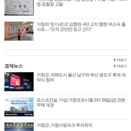
명 검찰청 고발
거창의 ‘잔 다르크’ 김향란, 4선 고지 향한 무소속 출
사표… “오직 군민만 믿고 간다”
더보기
경제뉴스
더보기
거창군, 자매도시 울산 남구와 부산 영도구 축제 개
막식 참여
포스코건설, '더샵 거창포르시엘 2차' 24일(금) 견본
주택 개관
거창군, 거창서핑파크 투자유치