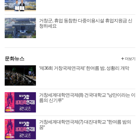
거창군, 휴업 동참한 다중이용시설 휴업지원금 신
청하세요
문화뉴스
더보기
‘제36회 거창국제연극제’ 한여름 밤, 성황리 개막
거창세계대학연극제(8) 건국대학교 “낭만이라는 이
름의 신기루”
거창세계대학연극제(7) 대진대학교 ”한여름 밤의
꿈“