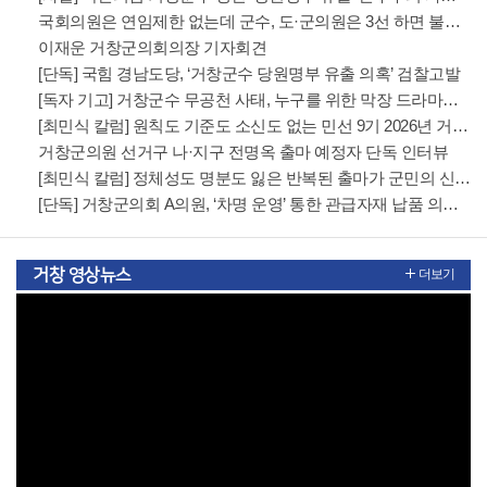
국회의원은 연임제한 없는데 군수, 도·군의원은 3선 하면 불이익 준다?
이재운 거창군의회의장 기자회견
[단독] 국힘 경남도당, ‘거창군수 당원명부 유출 의혹’ 검찰고발
[독자 기고] 거창군수 무공천 사태, 누구를 위한 막장 드라마인가?
[최민식 칼럼] 원칙도 기준도 소신도 없는 민선 9기 2026년 거창군청 하반기 정기인사
거창군의원 선거구 나·지구 전명옥 출마 예정자 단독 인터뷰
[최민식 칼럼] 정체성도 명분도 잃은 반복된 출마가 군민의 신뢰를 얻을수 있겠는가?
[단독] 거창군의회 A의원, ‘차명 운영’ 통한 관급자재 납품 의혹 파문
거창 영상뉴스
더보기