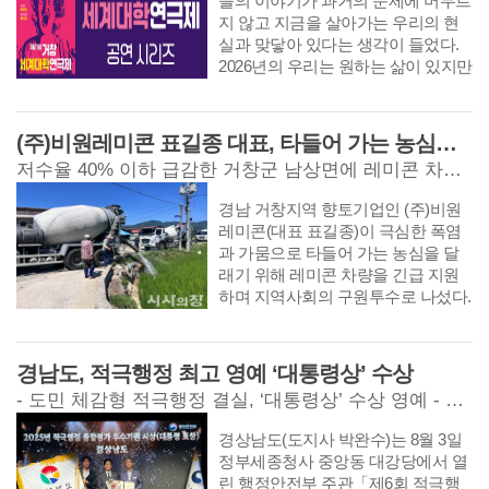
들의 이야기가 과거의 문제에 머무르
함께 책임지는 든든한 조직문화를 조
있으며, 올해도 350만 원을 기탁해 경
수 서약 후 시장 주요 구간을 순회하
지 않고 지금을 살아가는 우리의 현
성하겠다”라고 말했다. 이어 “열심히
제적으로 어려운 학생들이 학업에 매
며 가격표시제 준수와 정찰제 정착을
실과 맞닿아 있다는 생각이 들었다.
일해 만들어낸 성과가 직원들에게 돌
진할 수 있도록 후원하고 있다. 이홍
위한 캠페인을 실시하고, 일부 점포
2026년의 우리는 원하는 삶이 있지만
아갈 수 있도록 하고, 군민이 체감하
기 이사장은 “지역 학생들을 위해 꾸
를 대상으로 올바른 가격 표시 방법
쉽게 닿지 못하고, 더 나은 미래를 꿈
는 적극행정을 지속적으로 확대해 나
준한 나눔을 실천해 주신 기탁자들께
등에 대한 현장 교육도 함께 진행했
꾸면서도 현실의 벽 앞에서 자주 흔
가겠다”라고 밝혔다.
깊이 감사드린다”라며, “기탁해 주신
다. 이날 격려 방문한 이홍기 거창군
들리고 멈춰선다. 1990년대 일본 변
(주)비원레미콘 표길종 대표, 타들어 가는 농심에 ‘생명수’ 싣고 달렸다
소중한 장학금은 학생들이 꿈을 실현
수는 “미래 30년을 위한 중요한 과제
두리, 재일교포들이 모여 사는 마을
하는 데 든든한 밑거름이 될 수 있도
는 민생”이라며, “전통시장과 상가 주
저수율 40% 이하 급감한 거창군 남상면에 레미콘 차량 8대 긴급 투입… 민·관 협력으로 바짝 마른 논 2개소 적시 구제하며 지역사회 ‘귀감’
‘코레야마’. 제일교포 2세 미사토는 조
록 뜻깊게 사용하겠다”라고 말했다.
변에 다채로운 공연과 문화공간을 확
국으로 돌아가야 한다는 믿음으로 마
충해 사람이 모이는 상권을 만들고,
경남 거창지역 향토기업인 (주)비원
을사람들을 설득하며 살아간다. 그러
관광객이 지역화폐를 편리하게 사용
레미콘(대표 표길종)이 극심한 폭염
나 그의 아들 유토는 조선인이라는
해 소비가 지역 소상공인의 매출로
과 가뭄으로 타들어 가는 농심을 달
이름을 부끄러워하고, 차별받는 현실
직결되는 구조를 신속히 정착시키겠
래기 위해 레미콘 차량을 긴급 지원
에서 벗어나기 위해 일본인이 되기를
다”라고 말했다. 거창전통시장 문화
하며 지역사회의 구원투수로 나섰다.
꿈꾼다. 그런던 어느 날, 한국에서 온
관광형시장 육성사업단(단장 서성
거창군 남상면은 지난 30일 관내 14
혜원이 코레야마를 찾아온다. 그녀는
현)은 시장활성화와 홍보를 위해 관
개소 저수지의 평균 저수율이 40%
재일교포들이 조국으로 돌아 갈 수
광지 홍보부스 운영, 미션투어, 매월
이하로 떨어지며 농업용수 고갈 위기
경남도, 적극행정 최고 영예 ‘대통령상’ 수상
있는 기회가 열렸음을 알리고, 동시
마지막 주 금요일 ‘불금장’ 등 다양한
에 직면하자, (주)비원레미콘이 지원
에 대지진의 위험을 경고한다. 마을
- 도민 체감형 적극행정 결실, ‘대통령상’ 수상 영예 - 전국 243개 지자체 중 광역 최우수... 하동군과 ‘광역‧기초’ 동반 수상
프로그램을 운영하고 있다. 또한, 미
한 레미콘 차량 8대를 전격 투입해 한
사람들은 조국이라 불리는 낮선 땅으
식 상품 개발, 테마거리 조성 등 특화
산마을 내 긴급 급수를 실시했다고
로 떠날지, 50년의 세월을 버텨온 일
경상남도(도지사 박완수)는 8월 3일
콘텐츠를 통해 전통과 최신 경향이
31일 밝혔다.
본의 삶의 터전을 남을지 고민하기
정부세종청사 중앙동 대강당에서 열
공존하는 문화 거점 시장으로 만들어
시작한다. 마사토는 조국 귀환을 꿈
린 행정안전부 주관「제6회 적극행