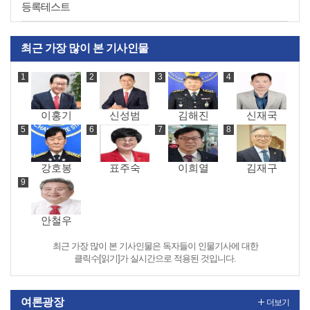
등록테스트
최근 가장 많이 본 기사인물
이홍기
신성범
김해진
신재국
강호봉
표주숙
이희열
김재구
안철우
최근 가장 많이 본 기사인물은 독자들이 인물기사에 대한
클릭수[읽기]가 실시간으로 적용된 것입니다.
여론광장
더보기