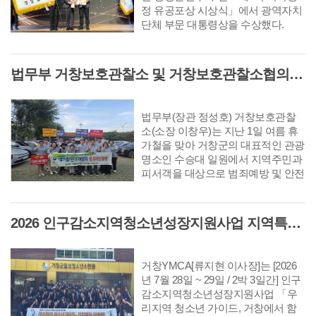
나갈 계획이다. 특히, 오는 11월까지
꾸지만, 유토는 자신들을 이제야 데
정 유공포상 시상식」에서 광역자치
운영되는 미션투어는 방문객이 모바
려가는 조국을 믿지 않는다. 각자의
단체 부문 대통령상을 수상했다.
일을 통해 거창전통시장과 거창군 주
선택 앞에서 가족과 친구, 마을 사람
요 관광지를 둘러보며 미션을 수행하
들의 갈등은 점점 깊어지고, 일본의
면 기념품과 시장 상품권 쿠폰을 받
경제 불황과 다가오는 재난의 경고는
법무부 거창보호관찰소 및 거창보호관찰소협의회, 휴가철 맞아 거창 수승대 일대서 범죄예방 캠페인 전개
을 수 있는 참여형 프로그램으로, 관
그들을 더 큰 위기로 몰아넣는다. <자
광과 전통시장을 연계해 방문객의 체
이니치 블루스>는 조국과 정체성, 생
류시간을 늘리고 시장 방문과 소비를
존과 행복의 문제사이에서 흔들리는
자연스럽게 유도한다. 한편, 문화관
법무부(장관 정성호) 거창보호관찰
사람들의 이야기다. 떠나지도 남지도
광형시장 관련 문의는 거창전통시장
소(소장 이창우)는 지난 1일 여름 휴
못한 채, 현실과 이상 사이에서 끝내
문화관광형시장 육성사업단(☎055-
가철을 맞아 거창군의 대표적인 관광
삶을 포기하지 않으려는 인물들의 처
944-2004) 또는 인스타그램(거창전통
명소인 수승대 일원에서 지역주민과
절한 하루를 그린다.
시장 문화관광형시장 육성사업단)을
피서객을 대상으로 범죄예방 및 안전
통해 안내받을 수 있다.
한 휴가문화 조성 캠페인을 펼쳤다
2026 인구감소지역청소년성장지원사업 지역특화프로그램 ‘우리지역 청소년 가이드, 거창에서 함께해’
거창YMCA[류지현 이사장]는 [2026
년 7월 28일 ~ 29일 / 2박 3일간] 인구
감소지역청소년성장지원사업 「우
리지역 청소년 가이드, 거창에서 함