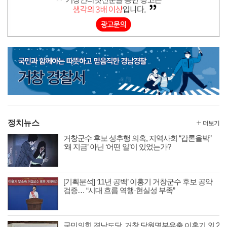
정치뉴스
더보기
거창군수 후보 성추행 의혹, 지역사회 “갑론을박”
‘왜 지금’ 아닌 ‘어떤 일’이 있었는가?
[기획분석] ‘11년 공백’ 이홍기 거창군수 후보 공약
검증… “시대 흐름 역행·현실성 부족”
국민의힘 경남도당, 거창 당원명부유출 이홍기 외 2