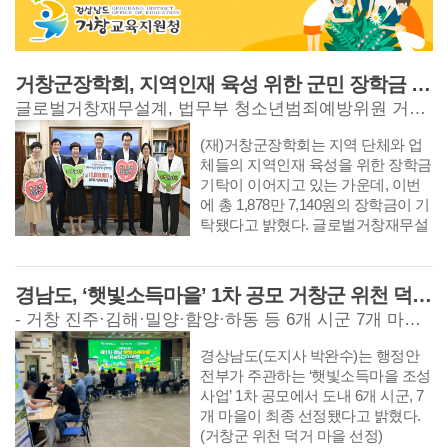
주무관은 인구감소지역 관광 활성화
다. 또한 부서별 추진 과정에서 발생
가조면장과 환경과장, 의회사무과장,
를 위해 ‘2026 지역사랑 휴가지원 시
하는 협조사항과 현안사항을 공유하
산림과장을 거쳐 2025년 위천면장을
범사업’ 공모에 적극 대응해 전국 16
고, 성공적인 대회 개최를 위한 부서
역임하고, 이번 8월 4일자 인사발령
개 지자체 중 하나로 선정되고, 국비
간 협업 체계를 강화하는 방안을 중
으로 제34대 거창읍장으로 취임했다.
거창군장학회, 지역인재 육성 위한 군민 장학금 기탁 잇따라
3억 원을 포함한 총 10억 원의 사업비
점적으로 논의했다. 거창군은 앞으로
신종호 거창읍장은 취임사에서 “거창
를 확보했다. 관광객 여행경비의
글로벌거창재무설계, 법무부 청소년범죄예방위원 거창지역협의회, 경남자동차전문정비사업조합 거창군지회, 외양간 구시, 거창오리영농회
군 추진기획단 보고회를 정기적으로
읍은 거창군의 행정·경제·문화의 중
50%를 모바일 지역화폐로 환급해 외
개최해 추진 상황을 지속적으로 점검
심이자 전국 군 단위 읍 가운데 가장
부 관광객 유치와 지역상권 활성화를
(재)거창군장학회는 지역 단체와 업
하는 한편, 공동 개최 4개 군 실무협
많은 인구를 보유한 핵심 지역”이라
이끌어낸 점에서 높은 평가를 받았
체들의 지역인재 육성을 위한 장학금
의회와 경상남도, 경상남도체육회 등
며, “인구 3만 9천여 명의 삶과 지역의
다. 우수상은 ▲본연의 업무를 수행
기탁이 이어지고 있는 가운데, 이번
유관기관과의 긴밀한 협력체계를 바
미래를 책임진다는 사명감을 가지고
하면서도 거창군 공식 SNS 활성화를
에 총 1,878만 7,140원의 장학금이 기
탕으로 체계적인 대회 준비에 박차를
책임 있는 행정을 펼쳐 나가겠다”라
위해 짧은 영상 콘텐츠를 직접 기획·
탁됐다고 밝혔다. 글로벌거창재무설
가할 계획이다. 특히 개·폐회식 개최
고 말했다. 이어 “읍민과 항상 소통하
제작하고 방송에도 출연해 누적 조회
계는 창립 9주년과 고승환 대표의 업
지인 거창군은 공동 개최의 의미를
며 먼저 다가가 현장의 목소리에 귀
수 80만 회를 돌파하는 등 ‘유쾌하고
계 종사 30주년을 맞아 장학금 1,000
담은 차별화된 개·폐회식 연출과 함
기울이고, 주민과 함께 고민하고 해
방문하고 싶은 거창’의 이미지를 알
만 원을 기탁했다. 글로벌거창재무설
경남도, ‘햇빛소득마을’ 1차 공모 거창군 위천 덕거 마을 등 7개 마을 최종 선정
께 경기장 시설 개선, 선수단 및 방문
결하는 열린 행정을 실천해 더욱 살
린 농업소득과 최인영 주무관 ▲고향
계는 지역 주민을 대상으로 무료 재
객 편의 제공, 손님맞이 준비, 홍보사
기 좋은 거창읍을 만들어 가겠다”라
- 거창 진주·김해·밀양·함양·하동 등 6개 시군 7개 마을 확정 - 2차 공모에 14개 시군 47개 마을 대거 신청
사랑기부제 지정기부를 통해 운영 재
무설계 상담과 금융 교육을 정기적으
업 등을 차질 없이 추진해 서북부 경
고 포부를 밝혔다. 한편, 신종호 거창
원을 선제적으로 확보하고 365일 공
로 제공하고 있으며, 복지기관 물품
남의 매력을 널리 알릴 수 있는 성공
읍장은 취임식을 마친 후 관내 주요
경상남도(도지사 박완수)는 행정안
공야간·심야약국 운영 기반을 마련해
후원과 청년 지원사업 등 다양한 지
적인 대회를 만든다는 방침이다. 이
기관 방문하고, 마을 순회 좌담회를
전부가 주관하는 ‘햇빛소득마을 조성
군민의 야간 의료 공백을 해소한 보
역 밀착형 사회공헌 활동을 이어가고
홍기 거창 군수는 "제66회 경상남도
개최하여 현장에서 주민들의 건의사
사업’ 1차 공모에서 도내 6개 시군, 7
건정책과 전자림 주무관이 수상했다.
있다. 법무부 청소년범죄예방위원 거
민체육대회는 서북부 경남 4개 군이
항을 직접 청취하며 읍민과 밀접하게
개 마을이 최종 선정됐다고 밝혔다.
이들은 새로운 시도와 실천을 통해
창지역협의회(회장 강상대)는 ‘명인
함께 만들어가는 화합과 상생의 축제
소통하는 행정을 펼쳐 나갈 계획이
(거창군 위천 덕거 마을 선정)
군민의 생활 편의를 높이고, 군민이
과 함께하는 사랑의 베이킹 자선 바