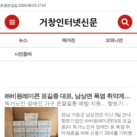
최종편집일 2026-08-05 17:42
검
전체메뉴보기
뉴스
매거진
오피니언
시민참여
㈜비원레미콘 표길종 대표, 남상면 폭염 취약계층에 선풍기 20대 기탁… ‘시원한 나눔’ 실천
독거노인·장애인 가구 온열질환 예방 지원… 향토기업의 지속적인 지역사회 공헌 눈길
경남 거창군 남상면은 지난 3일 관내
향토기업인 ㈜비원레미콘(대표 표길
종)이 독거노인과 장애인 등 폭염 취
약계층을 위해 선풍기 20대를 기탁했