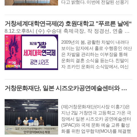
다고 밝혔다. 이번에 전달된 선풍기
는 경제적 어려움으로 냉방 기기 마
련이 쉽지 않은 취약 가구에 지원된
다. 연일 이어지는 무더위 속에서 취
거창세계대학연극제(2) 호원대학교 "푸르른 날에“
약계층의 온열질환 예방과 건강한 여
8.12.오후8시 (수) 수승대 축제극장, 작 정경선, 연출 이서진
름 나기에 실질적인 도움을 줄 예정
이다.
2009년의 봄, 광활한 차밭이 내려다
보이는 암자에서 홀로 수행중인 여산
은 차밭을 관리하는 이부장을 통해
운화의 결혼 소식을 듣는다. 친딸이
자 조카인 운화의 소식앞에서, 여신
의 기억은 30년 전 전남대학교 학생
오민호의 시절로 돌아간다. 당시 민
호의 연인은인사동 전통찻집 <다담>
거창문화재단, 일본 시즈오카공연예술센터와 업무협약 체결
의 주인이자 다도선생의 윤정혜로,
두 사람은 우연한 만남을 계기로 서
로에게 호감을 느끼며 가까워진다.
(재)거창문화재단(이사장 이홍기)은
그러나 이듬해, 민호가 기준과 함께
지난 2일 거창연극 고등학교 가온 극
광주에 머물며 야학을 운영하게 되면
장에서 일본 시즈오카 공연예술센터
서 비극의 서막이 열린다. 정혜를 형
(SPAC)와 국제 문화 예술 교류 활성
의 애인으로 오해한 채 항쟁 속으로
화를 위한 업무협약(MOU)를 체결했
뛰어든 민호는 도청의 마지막 날, 눈