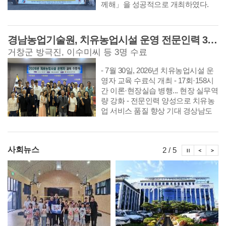
께해」을 성공적으로 개최하였다.
경남농업기술원, 치유농업시설 운영 전문인력 35명 배출
거창군 방극진, 이수미씨 등 3명 수료
- 7월 30일, 2026년 치유농업시설 운
영자 교육 수료식 개최 - 17회·158시
간 이론·현장실습 병행... 현장 실무역
량 강화 - 전문인력 양성으로 치유농
업 서비스 품질 향상 기대 경상남도
농업기술원(원장 정찬식)은 30일 농
업기술교육센터(ATEC) 영상교육장
에서 치유농업 전문인력 양성을 위해
시정뉴스
시정
시
사회뉴스
2 / 5
추진한 ‘2026년 치유농업시설 운영자
교육’ 수료식을 개최하고, 총 35명의
수료생을 배출했다