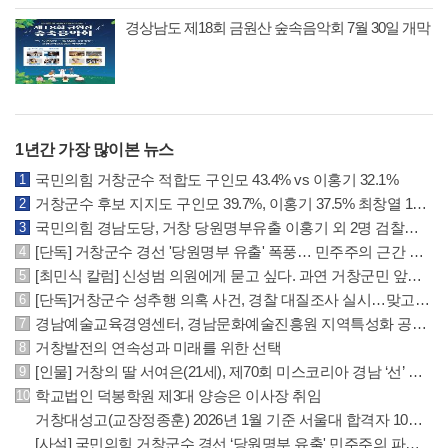
경상남도 제18회 금원산 숲속음악회 7월 30일 개막
1년간 가장 많이본 뉴스
국민의힘 거창군수 적합도 구인모 43.4% vs 이홍기 32.1%
거창군수 후보 지지도 구인모 39.7%, 이홍기 37.5% 최창열 13.2%, 김일수 4.6% 조사
국민의힘 경남도당, 거창 당원명부유출 이홍기 외 2명 검찰청 고발
[단독] 거창군수 경선 '당원명부 유출' 폭풍… 민주주의 근간 흔드는 중대 범죄 의혹
[최민식 칼럼] 신성범 의원에게 묻고 싶다. 과연 거창군민 앞에 떳떳한가?
[단독]거창군수 성추행 의혹 사건, 경찰 대질조사 실시…맞고소 속 수사 본격화
경남예술교육경영센터, 경남문화예술진흥원 지역특성화 공모사업 선정
거창발전의 연속성과 미래를 위한 선택
[인물] 거창의 딸 서여은(21세), 제70회 미스코리아 경남 ‘선’ 수상
학교법인 덕봉학원 제3대 양승은 이사장 취임
거창대성고(교장정종훈) 2026년 1월 기준 서울대 합격자 10명 배출
[사설] 국민의힘 거창군수 경선 ‘당원명부 유출' 민주주의 파괴 행위 엄단해야