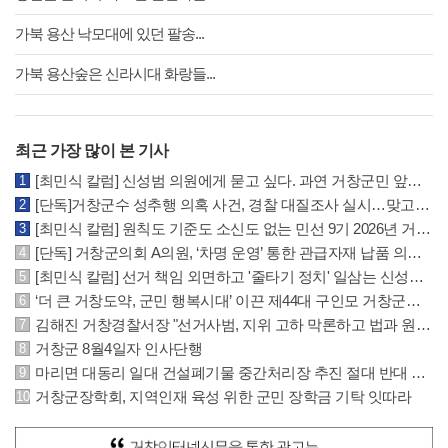
가북 용산 낙모대에 있던 팔송...
가북 용산숲은 신라시대 화랑들...
최근 가장 많이 본 기사
[최민식 칼럼] 신성범 의원에게 묻고 싶다. 과연 거창군민 앞에 떳떳한가?
[단독]거창군수 성추행 의혹 사건, 경찰 대질조사 실시…맞고소 속 수사 본격화
[최민식 칼럼] 원칙도 기준도 소신도 없는 민선 9기 2026년 거창군청 하반기 정기인사
[단독] 거창군의회 A의원, ‘차명 운영’ 통한 관급자재 납품 의혹 파문
[최민식 칼럼] 선거 책임 외면하고 '줄타기 정치' 일삼는 신성범 의원의 비겁한 민낯
‘더 큰 거창도약, 군민 행복시대’ 이끈 제44대 구인모 거창군수 퇴임식 개최
김해진 거창경찰서장 "선거사범, 지위 고하 막론하고 법과 원칙 따라 엄정 수사"
거창군 8월4일자 인사단행
마리면 대동리 일대 건설폐기물 중간처리장 추진 절대 반대 기자 회견 및 집회
거창군장학회, 지역인재 육성 위한 군민 장학금 기탁 잇따라