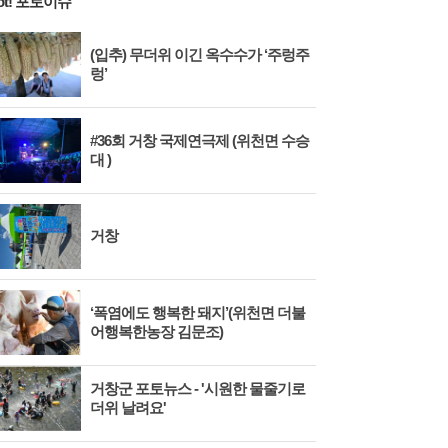
ot! 포토이슈
(입추) 무더위 이긴 옥수수가 ‘주렁주
렁’
#36회 거창 국제연극제 (위천면 수승
대 )
거창
‘폭염에도 행복한 돼지’(위천면 더불
어행복한농장 김문조)
거창군 포토뉴스 - '시원한 물줄기로
더위 날려요'