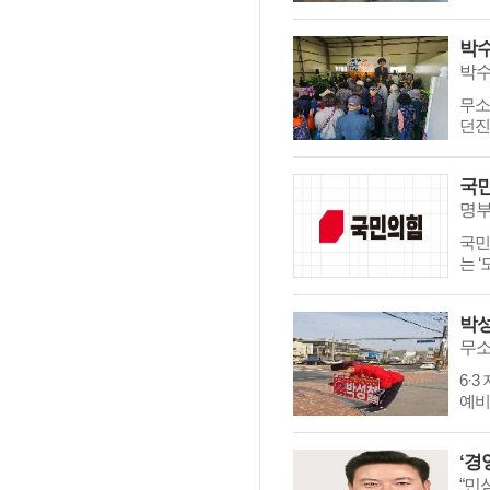
무소
던진
국민
명부
국민
는 
무소
6·
예비
“민