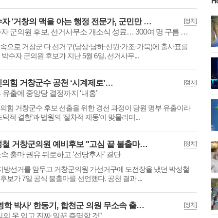
H
박수자 '거창의 맥을 아는 행정 전문가, 군민만 믿고 당당히 나섰다’
[정치]
박수자 군의원 후보, 선거사무소 개소식 성료… 300여 명 구름 인파 몰려
속으로 거창군 다 선거구(남상·남하·신원·가조·가북)에 출사표를
 박수자 군의원 후보가 지난 5월 6일, 선거사무...
의힘 거창군수 공천 ‘시계제로’…
[정치]
 유출에 중앙당 결정까지 ‘내홍’
의힘 거창군수 후보 선출을 위한 경선 과정이 당원 명부 유출이라
‘도덕적 결함’과 법원의 ‘절차적 제동’이 맞물리며...
박성철 거창군의원 예비후보 "고심 끝 불출마…당 결정 수용하겠다"
[정치]
속 출마 권유 뒤로하고 ‘선당후사’ 결단
3 지방선거를 앞두고 거창군의원 가선거구에 도전장을 냈던 박성철
후보가 7일 공식 불출마를 선언했다. 공천 결과 ...
‘경영학 박사’ 한동기, 합천군 의원 무소속 출마 선언…
[정치]
심의 옷 입고 진짜 일꾼 증명할 것”