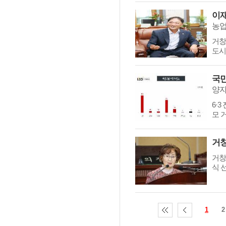
거창
도시
6·
모 
거창
식 
1
2