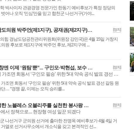
학 박사이자 관광경영 전문가인 한동기 예비후보가 특정 정당의
 벗어나 오직 ‘민심’만을 믿고 합천군 나선거구(가야...
경남도의원 박주언(제1지구), 공재권(제2지구) 공천
[정치]
의힘 경남도당공천관리위원회(위원장 강민국)은 4월 15일 거창지
도의원 후보로 제1지구에 박주언 후보, 제2지구에 ...
“거창엔 이제 ‘원팀’뿐”... 구인모·박현섭, 보수 압승 위한 ‘전격 통합’ 선언
[정치]
10일 가조면 회동서 ‘구인모 필승’ 위한 5대 약속 공식 발표 경선 갈등 원천 차단… “경쟁 끝, 이제는 오직 승리를 위한 동반자”
일 가조면 회동서 ‘구인모 필승’ 위한 5대 약속 공식 발표 경선 갈등 원
차단… “경쟁 끝, 이제는 오직 승리를...
진정한 노블레스 오블리주를 실천한 봉사왕 전명옥 나,지구 군의원 예비 후보
[정치]
에서 정책으로.... 현장형 여성 일꾼 되겠다
군 나선거구 군의원 선거에 출마한 전명옥 예비후보가 4월 4일 거
 거열로 선거사무소에서 개소식을 갖고 본격적인 선...