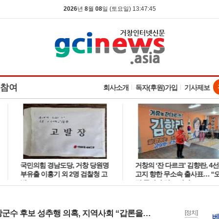
2026
년
8
월
08
일 (토요일) 13:47:46
참여
회사소개
독자(후원)가입
기사제보
국민의힘 경남도당, 거창 당원명
거창의 ‘잔 다르크’ 김향란, 4선
부유출 이홍기 외 2명 검찰청 고
고지 향한 무소속 출사표… “오
발
직 군민만 믿고 간다”
거창군수 후보 성추행 의혹, 지역사회 “갑론을박” ‘왜 지금’ 아닌 ‘어떤 일’이 있었는가?
[정치]
베