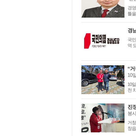
경영
틀을
국민
역 
10
천 
봉사
거창
창읍