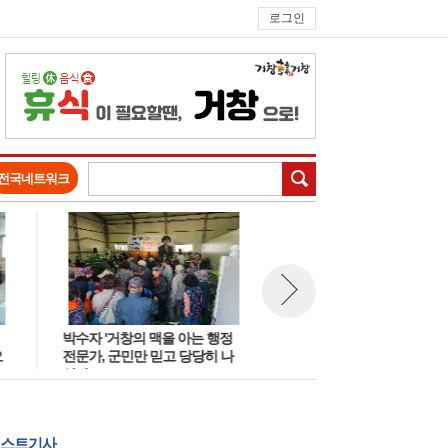
로그인
검색
전국네트워크
박수자 '거창의 맥을 아는 행정
국민의힘 거창군수 공천 ‘시계
뉴스 다음보기
전문가, 군민만 믿고 당당히 나
로’…
섰다’
스트기사