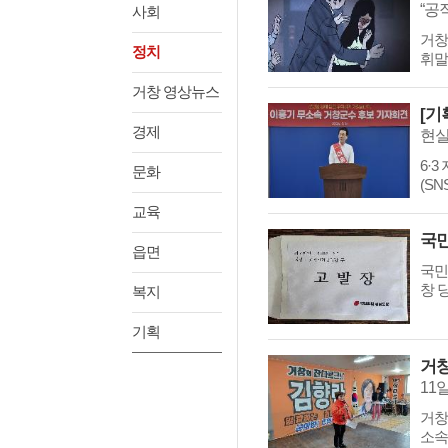
“공
사회
거창
정치
휘말
거창 영상뉴스
경제
현실
6·
문화
(S
교육
읍면
국민
창 
복지
기획
11
거창
소속,