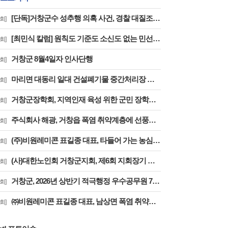
[단독]거창군수 성추행 의혹 사건, 경찰 대질조사 실시…맞고소 속 수사 본격화
회]
[최민식 칼럼] 원칙도 기준도 소신도 없는 민선 9기 2026년 거창군청 하반기 정기인사
회]
거창군 8월4일자 인사단행
회]
마리면 대동리 일대 건설폐기물 중간처리장 추진 절대 반대 기자 회견 및 집회
회]
거창군장학회, 지역인재 육성 위한 군민 장학금 기탁 잇따라
회]
주식회사 해광, 거창읍 폭염 취약계층에 선풍기 50대 기탁
회]
(주)비원레미콘 표길종 대표, 타들어 가는 농심에 ‘생명수’ 싣고 달렸다
회]
(사)대한노인회 거창군지회, 제6회 지회장기 한궁대회 성료
회]
거창군, 2026년 상반기 적극행정 우수공무원 7명 선정
회]
㈜비원레미콘 표길종 대표, 남상면 폭염 취약계층에 선풍기 20대 기탁… ‘시원한 나눔’ 실천
회]