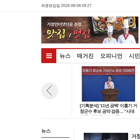
최종편집일 2026-08-08 09:27
전체메뉴보기
뉴스
매거진
오피니언
시민
거창군수 후보 성추행 의혹, 지
[기획분석] ‘11년 공백’ 이홍기 거
뉴스 이전보기
역사회 “갑론을박” ‘왜 지금’ 아
창군수 후보 공약 검증… “시대
닌 ‘어떤 일’이 있었는가?
흐름 역행·현실성 부족”
뉴스