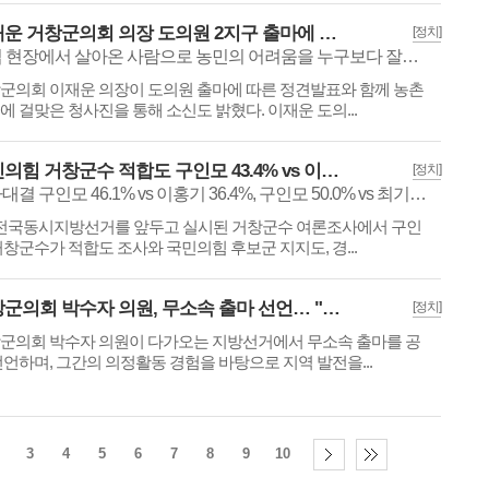
이재운 거창군의회 의장 도의원 2지구 출마에 따른 정견발표(政見發表)및 대표 공약(公約)
[정치]
농업 현장에서 살아온 사람으로 농민의 어려움을 누구보다 잘알고 있다.
군의회 이재운 의장이 도의원 출마에 따른 정견발표와 함께 농촌
에 걸맞은 청사진을 통해 소신도 밝혔다. 이재운 도의...
국민의힘 거창군수 적합도 구인모 43.4% vs 이홍기 32.1%
[정치]
양자대결 구인모 46.1% vs 이홍기 36.4%, 구인모 50.0% vs 최기봉 12.4%로 조사
3 전국동시지방선거를 앞두고 실시된 거창군수 여론조사에서 구인
거창군수가 적합도 조사와 국민의힘 후보군 지지도, 경...
거창군의회 박수자 의원, 무소속 출마 선언… "주민 곁에서 민생 중심 의정 이어갈 것"
[정치]
군의회 박수자 의원이 다가오는 지방선거에서 무소속 출마를 공
선언하며, 그간의 의정활동 경험을 바탕으로 지역 발전을...
3
4
5
6
7
8
9
10