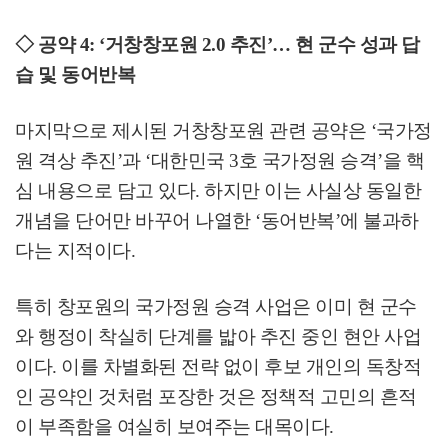
◇
공약
4: ‘
거창창포원
2.0
추진
’
…
현 군수 성과 답
습 및 동어반복
마지막으로 제시된 거창창포원 관련 공약은
‘
국가정
원 격상 추진
’
과
‘
대한민국
3
호 국가정원 승격
’
을 핵
심 내용으로 담고 있다
.
하지만 이는 사실상 동일한
개념을 단어만 바꾸어 나열한
‘
동어반복
’
에 불과하
다는 지적이다
.
특히 창포원의 국가정원 승격 사업은 이미 현 군수
와 행정이 착실히 단계를 밟아 추진 중인 현안 사업
이다
.
이를 차별화된 전략 없이 후보 개인의 독창적
인 공약인 것처럼 포장한 것은 정책적 고민의 흔적
이 부족함을 여실히 보여주는 대목이다
.