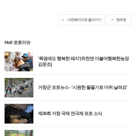
이전페이지로 돌아가기
맨위로
Hot! 포토이슈
‘폭염에도 행복한 돼지’(위천면 더불어행복한농장
김문조)
거창군 포토뉴스 - '시원한 물줄기로 더위 날려요'
제36회 거창 국제 연극제 포토 소식