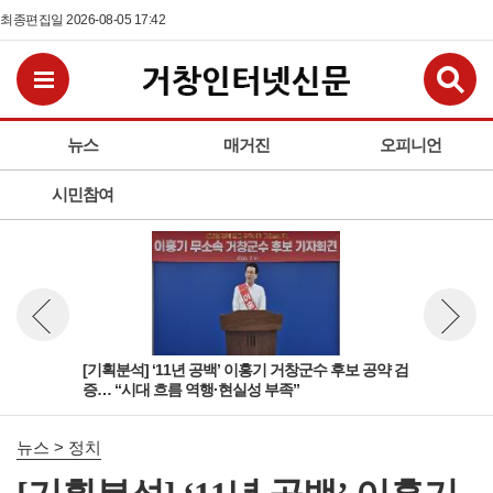
최종편집일 2026-08-05 17:42
검
전체메뉴보기
뉴스
매거진
오피니언
시민참여
 ‘왜
[기획분석] ‘11년 공백’ 이홍기 거창군수 후보 공약 검
국민
뉴스 이전보기
뉴스 다
증… “시대 흐름 역행·현실성 부족”
명 
뉴스 > 정치