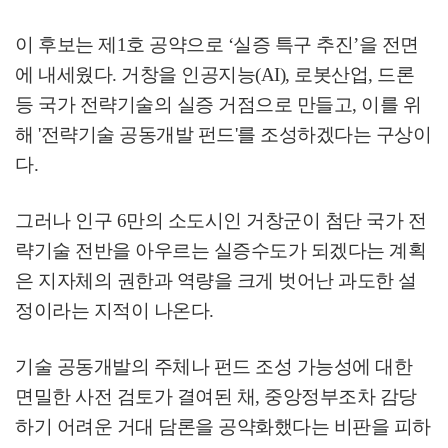
이 후보는 제
1
호 공약으로
‘
실증 특구 추진
’
을 전면
에 내세웠다
.
거창을 인공지능
(AI),
로봇산업
,
드론
등 국가 전략기술의 실증 거점으로 만들고
,
이를 위
해
'
전략기술 공동개발 펀드
'
를 조성하겠다는 구상이
다
.
그러나 인구
6
만의 소도시인 거창군이 첨단 국가 전
략기술 전반을 아우르는 실증수도가 되겠다는 계획
은 지자체의 권한과 역량을 크게 벗어난 과도한 설
정이라는 지적이 나온다
.
기술 공동개발의 주체나 펀드 조성 가능성에 대한
면밀한 사전 검토가 결여된 채
,
중앙정부조차 감당
하기 어려운 거대 담론을 공약화했다는 비판을 피하