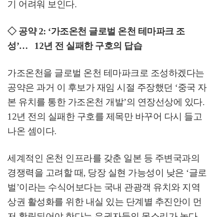
기 어려워 보인다
.
◇
공약
2: ‘
가조온천 글로벌 온천 테마파크 조
성
’
…
12
년 전 실패한 구호의 답습
가조온천을 글로벌 온천 테마파크로 조성하겠다는
공약은 과거 이 후보가 재임 시절 주장했던
‘
중국 자
본 유치를 통한 가조온천 개발
’
의 연장선상에 있다
.
12
년 전의 실패한 구호를 제목만 바꾸어 다시 들고
나온 셈이다
.
세계적인 온천 인프라를 갖춘 일본 등 주변국과의
경쟁력을 고려할 때
,
당장 실현 가능성이 낮은
‘
글로
벌
’
이라는 수식어보다는 국내 관광객 유치와 지역
상권 활성화를 위한 내실 있는 단계별 추진안이 먼
저 확립되어야 한다는 유권자들의 목소리가 높다
.