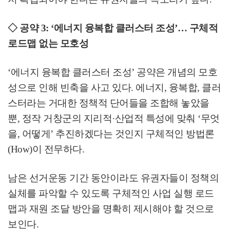
◇
공약
3: ‘
에너지 융복합 클러스터 조성
’
…
구체적
로드맵 없는 모호성
‘
에너지 융복합 클러스터 조성
’
공약은 개념의 모호
성으로 인해 빈축을 사고 있다
.
에너지
,
융복합
,
클러
스터라는 거대한 정책적 단어들을 조합해 놓았을
뿐
,
정작 거창군의 지리적
·
산업적 특성에 맞춰
‘
무엇
을
,
어떻게
’
추진하겠다는 것인지 구체적인 방법론
(How)
이 전무하다
.
남은 선거운동 기간 동안이라도 유권자들이 정책의
실체를 파악할 수 있도록 구체적인 사업 실행 로드
맵과 재원 조달 방안을 명확히 제시해야 할 것으로
보인다
.