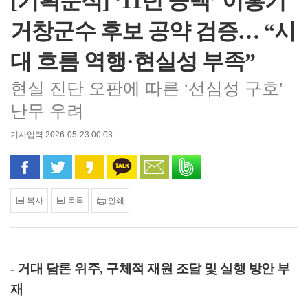
[기획분석] ‘11년 공백’ 이홍기
거창군수 후보 공약 검증… “시
대 흐름 역행·현실성 부족”
현실 진단 오판에 따른 ‘선심성 구호’
난무 우려
기사입력 2026-05-23 00:03
페이스북으로 공유
트위터로 공유
카카오 스토리로 공유
카카오톡으로 공유
문자로 공유
밴드로 공유
복사
목록
인쇄
-
거대 담론 위주
,
구체적 재원 조달 및 실행 방안 부
재