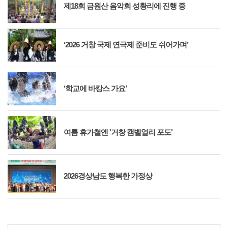
제18회 금원산 음악회 성황리에 진행 중
‘2026 거창 국제 연극제 준비도 쉬어가며’
‘학교에 바캉스 가요’
여름 휴가철엔 '거창 캠벨얼리 포도'
2026경상남도 행복한 가정상