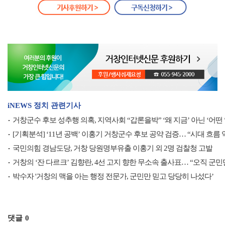
iNEWS 정치 관련기사
거창군수 후보 성추행 의혹, 지역사회 “갑론을박” ‘왜 지금’ 아닌 ‘어떤
[기획분석] ‘11년 공백’ 이홍기 거창군수 후보 공약 검증… “시대 흐름
국민의힘 경남도당, 거창 당원명부유출 이홍기 외 2명 검찰청 고발
거창의 ‘잔 다르크’ 김향란, 4선 고지 향한 무소속 출사표… “오직 군민
박수자 '거창의 맥을 아는 행정 전문가, 군민만 믿고 당당히 나섰다’
댓글
0