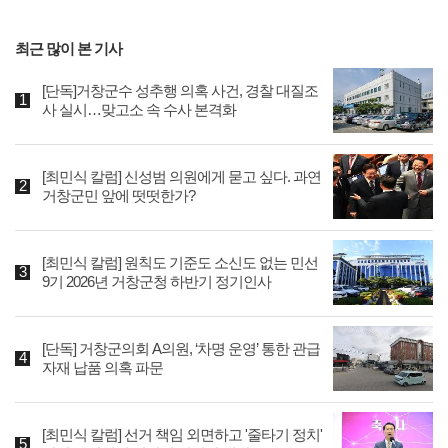
최근 많이 본 기사
[단독]거창군수 성추행 의혹 사건, 경찰 대질조
사 실시…맞고소 속 수사 본격화
[최민식 칼럼] 신성범 의원에게 묻고 싶다. 과연
거창군민 앞에 떳떳한가?
[최민식 칼럼] 원칙도 기준도 소신도 없는 민선
9기 2026년 거창군청 하반기 정기인사
[단독] 거창군의회 A의원, ‘차명 운영’ 통한 관급
자재 납품 의혹 파문
[최민식 칼럼] 선거 책임 외면하고 '줄타기 정치'