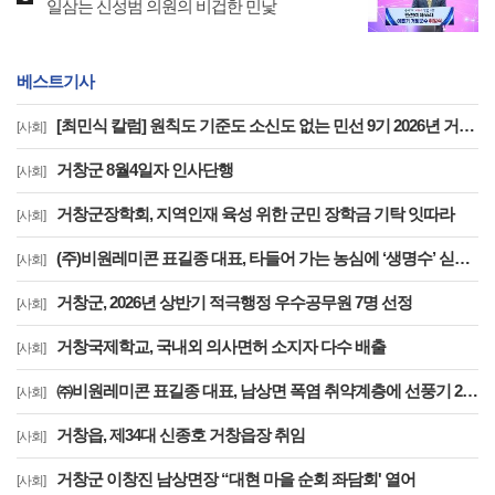
일삼는 신성범 의원의 비겁한 민낯
베스트기사
[최민식 칼럼] 원칙도 기준도 소신도 없는 민선 9기 2026년 거창군청 하반기 정기인사
[사회]
거창군 8월4일자 인사단행
[사회]
거창군장학회, 지역인재 육성 위한 군민 장학금 기탁 잇따라
[사회]
(주)비원레미콘 표길종 대표, 타들어 가는 농심에 ‘생명수’ 싣고 달렸다
[사회]
거창군, 2026년 상반기 적극행정 우수공무원 7명 선정
[사회]
거창국제학교, 국내외 의사면허 소지자 다수 배출
[사회]
㈜비원레미콘 표길종 대표, 남상면 폭염 취약계층에 선풍기 20대 기탁… ‘시원한 나눔’ 실천
[사회]
거창읍, 제34대 신종호 거창읍장 취임
[사회]
거창군 이창진 남상면장 “대현 마을 순회 좌담회' 열어
[사회]