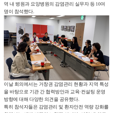
역 내 병원과 요양병원의 감염관리 실무자
등
10
여
명이 참석했다
.
이날 회의에서는 거창권 감염관리 현황과 지역 특성
을 바탕으로 기관 간 협력방안과 교육
·
컨설팅 운영
방향에 대해
다양한
의견을 공유했다
.
특히 참석자들은 감염관리 및 환자안전 역량 강화를