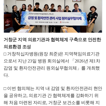
거창군 지역 의료기관과 협력체계 구축으로 안전한
의료환경 조성
□
거창적십자병원
(
원장 최준
)
은 지역책임의료기관
으로서 지난
23
일 병원 회의실에서
「
2026
년 제
1
차
감염 및 환자안전관리 원외실무협의체
」
를 개최했
다
.
□
이번 협의체는 지역 내 감염 및 환자안전관리 현안
을 공유하고
,
의료기관 간 협력체계를 강화하기 위
해 처음 마련된 자리로
,
거창군 보건소를 비롯해 지