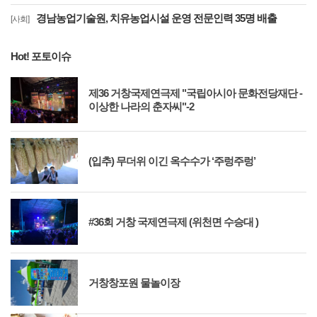
경남농업기술원, 치유농업시설 운영 전문인력 35명 배출
[사회]
Hot! 포토이슈
제36 거창국제연극제 "국립아시아 문화전당재단 -
이상한 나라의 춘자씨"-2
(입추) 무더위 이긴 옥수수가 ‘주렁주렁’
#36회 거창 국제연극제 (위천면 수승대 )
거창창포원 물놀이장