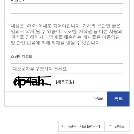
스팸방지코드
[새로고침]
0
/500
이전페이지로 돌아가기
맨위로