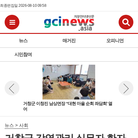
최종편집일 2026-08-10 09:58
검
전체메뉴보기
뉴스
매거진
오피니언
시민참여
국으로
거창군 이창진 남상면장 “대현 마을 순회 좌담회' 열
거창
뉴스 이전보기
뉴스 다
어
뉴스 > 사회