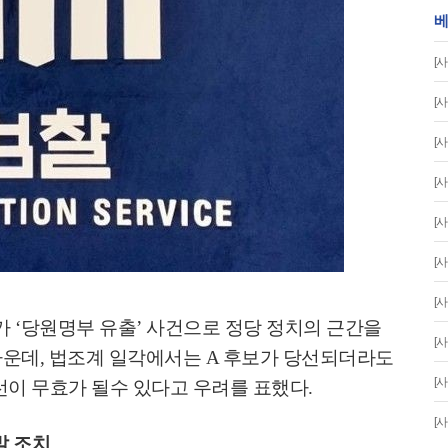
베
[사
[사
[사
[사
[사
[사
[사
가
‘
당원명부 유출
’
사건으로 정당 정치의 근간을
[사
가운데
,
법조계 일각에서는
A
후보가 당선되더라도
[사
선이 무효가 될수 있다고 우려를 표했다
.
[사
발 조치