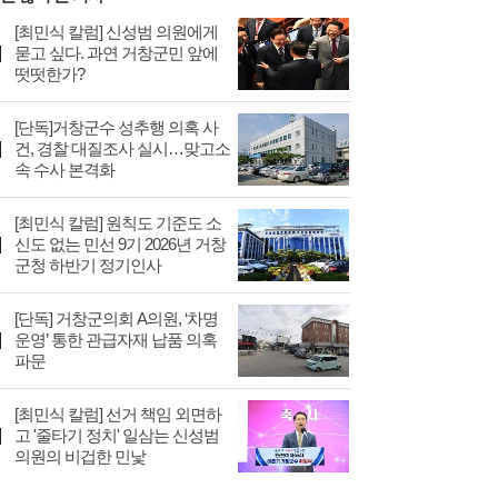
[최민식 칼럼] 신성범 의원에게
묻고 싶다. 과연 거창군민 앞에
떳떳한가?
[단독]거창군수 성추행 의혹 사
건, 경찰 대질조사 실시…맞고소
속 수사 본격화
[최민식 칼럼] 원칙도 기준도 소
신도 없는 민선 9기 2026년 거창
군청 하반기 정기인사
[단독] 거창군의회 A의원, ‘차명
운영’ 통한 관급자재 납품 의혹
파문
[최민식 칼럼] 선거 책임 외면하
고 '줄타기 정치' 일삼는 신성범
의원의 비겁한 민낯