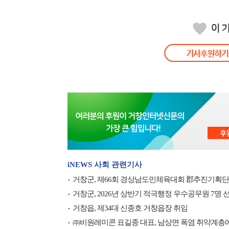
iNEWS 사회 관련기사
거창군, 제66회 경상남도민체육대회 郡추진기획단
거창군, 2026년 상반기 적극행정 우수공무원 7명 
거창읍, 제34대 신종호 거창읍장 취임
㈜비원레미콘 표길종 대표, 남상면 폭염 취약계층에 