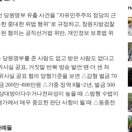
H
번 당원명부 유출 사건을
"
자유민주주의 정당의 근
한 중대한 위법 행위
"
로 규정하고
,
창원지방검찰
된 혐의는 공직선거법 위반
,
개인정보 보호법 위
는 당원명부를 준 사람도 없고 받은 사람도 없다고
위사실 공표
,
거짓말 반복
·
방송 발언 땐 더 센 처
위사실 공표 혐의 양형기준을 보면
△
감형 벌금
70
금
200
만
~800
만원
△
가중 징역
8
월
~2
년
,
벌금
500
상대방이다수거나전파성이 높을 때
△
범행 수법이
평가에서 매우 중요한 판단 사항이 될 때
△
동종전
판례들