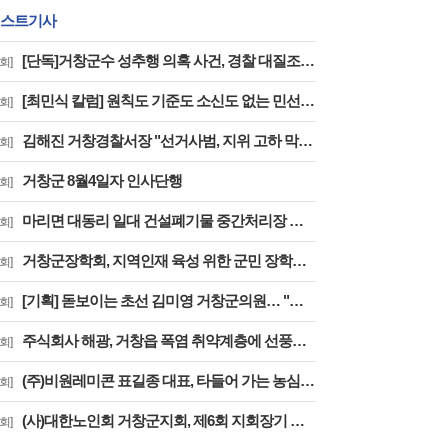
스트기사
[단독]거창군수 성추행 의혹 사건, 경찰 대질조사 실시…맞고소 속 수사 본격화
회]
[최민식 칼럼] 원칙도 기준도 소신도 없는 민선 9기 2026년 거창군청 하반기 정기인사
회]
김해진 거창경찰서장 "선거사범, 지위 고하 막론하고 법과 원칙 따라 엄정 수사"
회]
거창군 8월4일자 인사단행
회]
마리면 대동리 일대 건설폐기물 중간처리장 추진 절대 반대 기자 회견 및 집회
회]
거창군장학회, 지역인재 육성 위한 군민 장학금 기탁 잇따라
회]
[기획] 돋보이는 초선 김미영 거창군의원… "단순 질의 넘어 행정 검증 중시"
회]
주식회사 해광, 거창읍 폭염 취약계층에 선풍기 50대 기탁
회]
(주)비원레미콘 표길종 대표, 타들어 가는 농심에 ‘생명수’ 싣고 달렸다
회]
(사)대한노인회 거창군지회, 제6회 지회장기 한궁대회 성료
회]