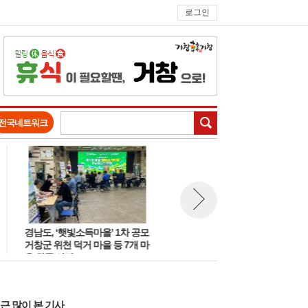
로그인
검색
전국네트워크
경남도, ‘햇빛소득마을’ 1차 공모
거창전통시장, 문화관광형시장
뉴스 다음보기
거창군 위천 덕거 마을 등 7개 마
3차 사업 본격 추진
을 최종 선정
근 많이 본 기사