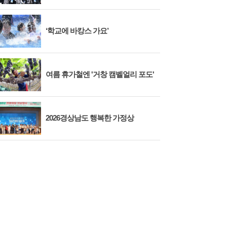
‘학교에 바캉스 가요’
여름 휴가철엔 '거창 캠벨얼리 포도'
2026경상남도 행복한 가정상