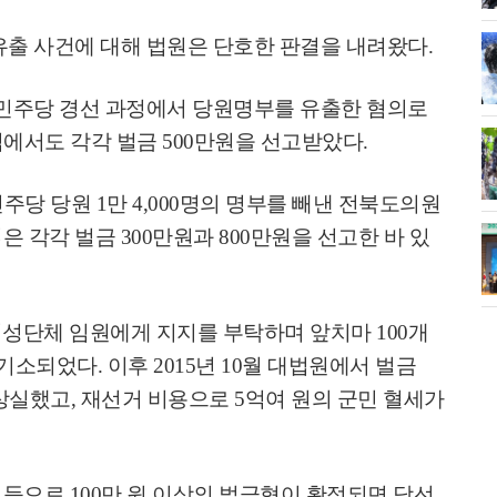
유출 사건에 대해 법원은 단호한 판결을 내려왔다
.
민주당 경선 과정에서 당원명부를 유출한 혐의로
심에서도 각각 벌금
500
만원을 선고받았다
.
민주당 당원
1
만
4,000
명의 명부를 빼낸 전북도의원
법은 각각 벌금
300
만원과
800
만원을 선고한 바 있
여성단체 임원에게 지지를 부탁하며 앞치마
100
개
 기소되었다
.
이후
2015
년
10
월 대법원에서 벌금
상실했고
,
재선거 비용으로
5
억여 원의 군민 혈세가
 등으로
100
만 원 이상의 벌금형이 확정되면 당선