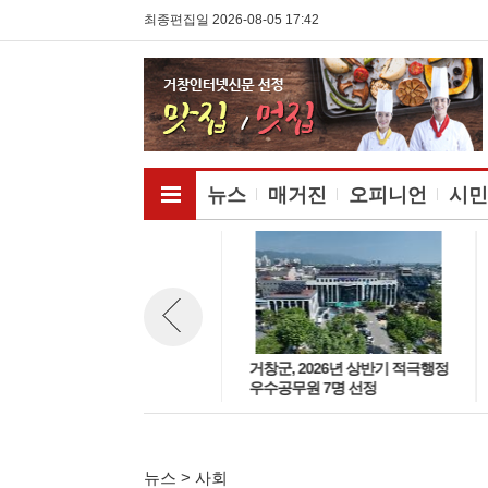
최종편집일 2026-08-05 17:42
전체메뉴보기
뉴스
매거진
오피니언
시민
거창군, 제66회 경상남도민체육
거창군, 2026년 상반기 적극행정
뉴스 이전보기
대회 郡추진기획단 보고회 개최
우수공무원 7명 선정
뉴스 > 사회