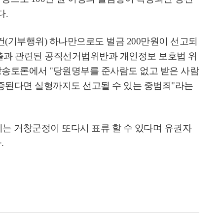
다
.
건
(
기부행위
)
하나만으로도 벌금
200
만원이 선고되
출과 관련된 공직선거법위반과 개인정보 보호법 위
일 방송토론에서 "당원명부를 준사람도 없고 받은 사람
증된다면 실형까지도 선고될 수 있는 중범죄
"
라는
씨는 거창군정이 또다시 표류 할 수 있다
며 유권자
다
.