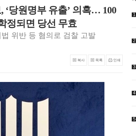
 ‘당원명부 유출’ 의혹… 100
 학정되면 당선 무효
법 위반 등 혐의로 검찰 고발
복사
목록
인쇄