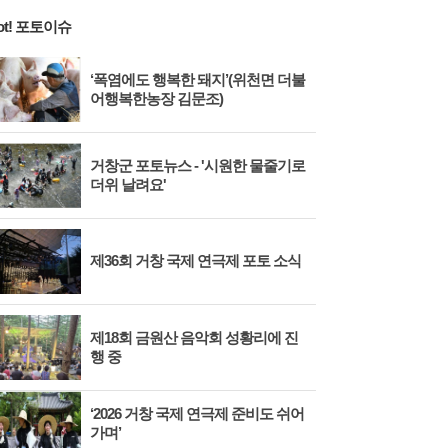
ot! 포토이슈
‘폭염에도 행복한 돼지’(위천면 더불
어행복한농장 김문조)
거창군 포토뉴스 - '시원한 물줄기로
더위 날려요'
제36회 거창 국제 연극제 포토 소식
제18회 금원산 음악회 성황리에 진
행 중
‘2026 거창 국제 연극제 준비도 쉬어
가며’