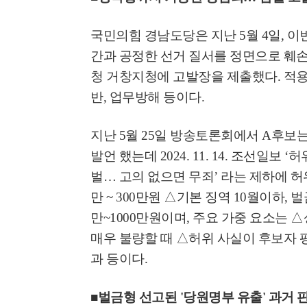
국민의힘 경남도당은 지난
5
월
4
일
,
이
간과 공정한 선거 질서를 정면으로 훼손
청 거창지청에 고발장을 제출했다
.
적용
반
,
업무방해 등이다
.
지난 5월 25일 방송토론회에서 A후보
발언 했는데 2024. 11. 14.
조선일보
‘
허
벌
…
고의 없으면 무죄
’
라는 제하에 허
만
~ 300
만원
△
기본 징역
10
월이하
,
벌
만
~1000
만원이며
,
주요 가중 요소는
△
매우 불량할 때
△
허위 사실이 후보자 
과 등이다
.
■
벌금형 선고된
'
당원명부 유출
'
과거 