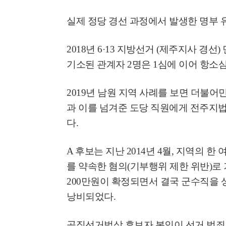
실제 정당 경선 과정에서 발생한 명부 
2018
년
6·13
지방선거
(
제주지사 경선
)
기소된 관계자
2
명은
1
심에 이어 항소
2019
년 남원 지역 사례를 보면 더불어
과 이를 넘겨준 도당 직원에게 전주지
다
.
A
후보는 지난
2014
년
4
월
,
지역의 한 
를 약속한 혐의
(
기부행위 제한 위반
)
로
200
만원이 확정되면서 결국 군수직을 
낭비되었다
.
공직선거법상 후보자 본인이 선거 범죄