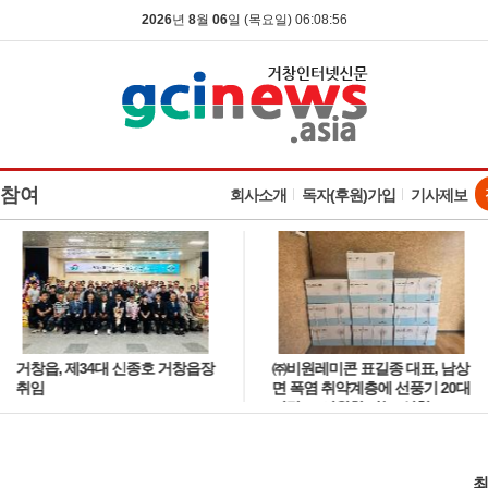
2026
년
8
월
06
일 (목요일) 06:08:57
참여
회사소개
독자(후원)가입
기사제보
거창읍, 제34대 신종호 거창읍장
㈜비원레미콘 표길종 대표, 남상
취임
면 폭염 취약계층에 선풍기 20대
기탁… ‘시원한 나눔’ 실천
최