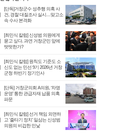
[단독]거창군수 성추행 의혹 사
건, 경찰 대질조사 실시…맞고소
속 수사 본격화
[최민식 칼럼] 신성범 의원에게
묻고 싶다. 과연 거창군민 앞에
떳떳한가?
[최민식 칼럼] 원칙도 기준도 소
신도 없는 민선 9기 2026년 거창
군청 하반기 정기인사
[단독] 거창군의회 A의원, ‘차명
운영’ 통한 관급자재 납품 의혹
파문
[최민식 칼럼] 선거 책임 외면하
고 '줄타기 정치' 일삼는 신성범
의원의 비겁한 민낯