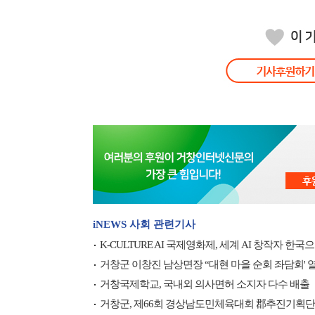
iNEWS 사회 관련기사
K-CULTURE AI 국제영화제, 세계 AI 창작자 한국
거창군 이창진 남상면장 “대현 마을 순회 좌담회' 
거창국제학교, 국내외 의사면허 소지자 다수 배출
거창군, 제66회 경상남도민체육대회 郡추진기획단