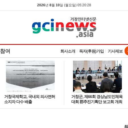
2026
년
8
월
10
일 (월요일) 05:20:29
참여
회사소개
독자(후원)가입
기사제보
거창국제학교, 국내외 의사면허
거창군, 제66회 경상남도민체육
소지자 다수 배출
대회 郡추진기획단 보고회 개최
최