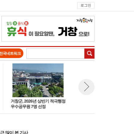
로그인
검색
전국네트워크
거창군, 2026년 상반기 적극행정
거창읍, 제34대 신종호 거창읍
뉴스 다음보기
우수공무원 7명 선정
취임
근 많이 본 기사