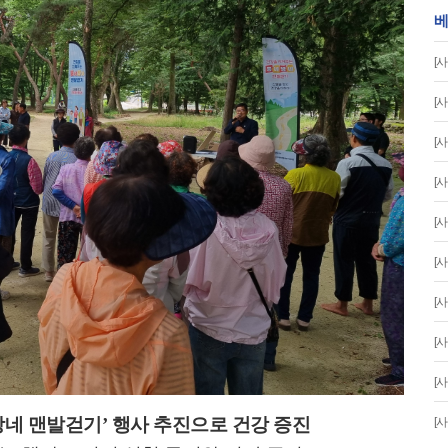
베
[사
[사
[사
[사
[사
[사
[사
[사
[사
방네 맨발걷기
’
행사 추진으로 건강 증진
[사