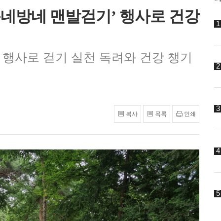
동네방네 맨발걷기’ 행사로 건강
행사로 걷기 실천 독려와 건강 챙기
복사
목록
인쇄