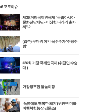
ot! 포토이슈
제36 거창국제연극제 "국립아시아
문화전당재단 - 이상한 나라의 춘자
씨"-2
(입추) 무더위 이긴 옥수수가 ‘주렁주
렁’
#36회 거창 국제연극제 (위천면 수승
대 )
거창창포원 물놀이장
‘폭염에도 행복한 돼지’(위천면 더불
어행복한농장 김문조)