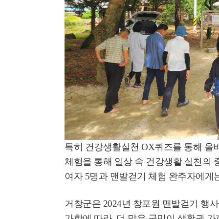
특히 건강생활실천
OX
퀴즈를 통해 올
체험을 통해 일상 속 건강생활 실천의 
여자
5
명과 맨발걷기 체험 완주자에게
거창군은
2024
년 창포원 맨발걷기 행사
가함에 따라
,
더 많은 군민이 생활권 가