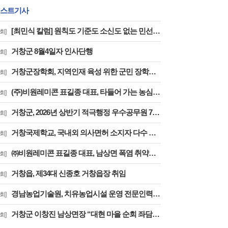
스트기사
[최민식 칼럼] 원칙도 기준도 소신도 없는 민선 9기 2026년 거창군청 하반기 정기인사
회]
거창군 8월4일자 인사단행
회]
거창군장학회, 지역인재 육성 위한 군민 장학금 기탁 잇따라
회]
(주)비원레미콘 표길종 대표, 타들어 가는 농심에 ‘생명수’ 싣고 달렸다
회]
거창군, 2026년 상반기 적극행정 우수공무원 7명 선정
회]
거창국제학교, 국내외 의사면허 소지자 다수 배출
회]
㈜비원레미콘 표길종 대표, 남상면 폭염 취약계층에 선풍기 20대 기탁… ‘시원한 나눔’ 실천
회]
거창읍, 제34대 신종호 거창읍장 취임
회]
경남농업기술원, 치유농업시설 운영 전문인력 35명 배출
회]
거창군 이창진 남상면장 “대현 마을 순회 좌담회' 열어
회]