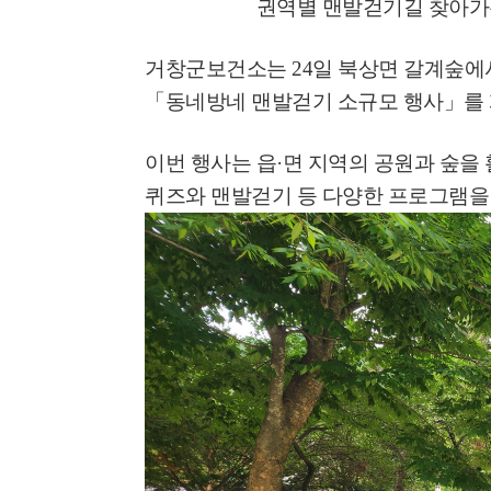
권역별 맨발걷기길 찾아가는
거창군보건소는
24
일 북상면 갈계숲에
「
동네방네 맨발걷기 소규모 행사
」
를
이번 행사는 읍
·
면 지역의 공원과 숲을
퀴즈와 맨발걷기 등 다양한 프로그램을