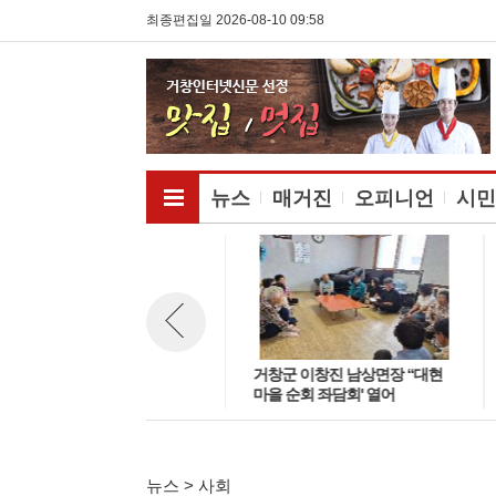
최종편집일 2026-08-10 09:58
전체메뉴보기
뉴스
매거진
오피니언
시민
K-CULTURE AI 국제영화제, 세
거창군 이창진 남상면장 “대현
뉴스 이전보기
계 AI 창작자 한국으로 모인다!
마을 순회 좌담회' 열어
뉴스 > 사회