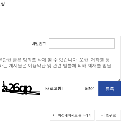
선정
비밀번호
[새로고침]
0
/500
이전페이지로 돌아가기
맨위로