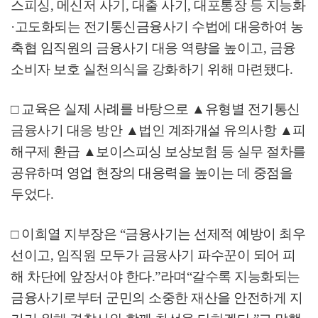
스피싱
,
메신저 사기
,
대출 사기
,
대포통장 등 지능화
·
고도화되는 전기통신금융사기 수법에 대응하여 농
축협 임직원의 금융사기 대응 역량을 높이고
,
금융
소비자 보호 실천의식을 강화하기 위해 마련됐다
.
□
교육은 실제 사례를 바탕으로
▲
유형별 전기통신
금융사기 대응 방안
▲
법인 계좌개설 유의사항
▲
피
해구제 환급
▲
보이스피싱 보상보험 등 실무 절차를
공유하며 영업 현장의 대응력을 높이는 데 중점을
두었다
.
□
이희열 지부장은
“
금융사기는 선제적 예방이 최우
선이고
,
임직원 모두가 금융사기 파수꾼이 되어 피
해 차단에 앞장서야 한다
.”
라며
“
갈수록 지능화되는
금융사기로부터 군민의 소중한 재산을 안전하게 지