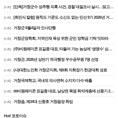
[단독]거창군수 성추행 의혹 사건, 경찰 대질조사 실시…맞고소 속 수사 본격화
[사회]
[최민식 칼럼] 원칙도 기준도 소신도 없는 민선 9기 2026년 거창군청 하반기 정기인사
[사회]
거창군 8월4일자 인사단행
[사회]
거창군장학회, 지역인재 육성 위한 군민 장학금 기탁 잇따라
[사회]
(주)비원레미콘 표길종 대표, 타들어 가는 농심에 ‘생명수’ 싣고 달렸다
[사회]
거창군, 2026년 상반기 적극행정 우수공무원 7명 선정
[사회]
(사)대한노인회 거창군지회, 제6회 지회장기 한궁대회 성료
[사회]
거창국제학교, 국내외 의사면허 소지자 다수 배출
[사회]
㈜비원레미콘 표길종 대표, 남상면 폭염 취약계층에 선풍기 20대 기탁… ‘시원한 나눔’ 실천
[사회]
거창읍, 제34대 신종호 거창읍장 취임
[사회]
Hot! 포토이슈