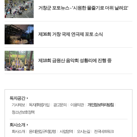
거창군 포토뉴스 - '시원한 물줄기로 더위 날려요'
제36회 거창 국제 연극제 포토 소식
제18회 금원산 음악회 성황리에 진행 중
독자공간
기사제보
독자(후원)가입
광고문의
이용약관
개인정보처리방침
청소년보호정책
회사소개
회사소개
윤리(편집규약)강령
사업영역
오시는길
전국네트워크