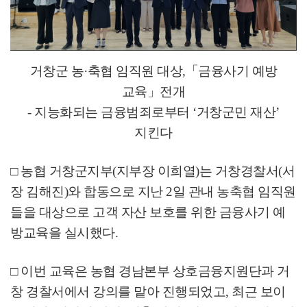
거창군 농
·
축협 임직원 대상
,
「
금융사기 예방
교육
」
전개
-
지능화되는 금융범죄로부터
‘
거창군민 재산
’
지킨다
□
농협 거창군지부
(
지부장 이희열
)
는 거창경찰서
(
서
장 김해진
)
와 합동으로 지난
2
일 관내 농축협 임직원
들을 대상으로 고객 자산 보호를 위한 금융사기 예
방교육을 실시했다
.
□
이번 교육은 농협 경남본부 상호금융지원단과 거
창 경찰서에서 강의를 맡아 진행되었고
,
최근 보이