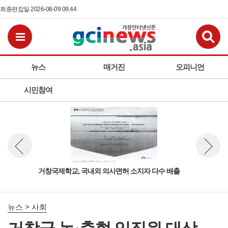
최종편집일 2026-08-09 09:44
검
전체메뉴보기
뉴스
매거진
오피니언
시민참여
 열
거창국제학교, 국내외 의사면허 소지자 다수 배출
거창
뉴스 이전보기
뉴스 다
보고
뉴스 > 사회