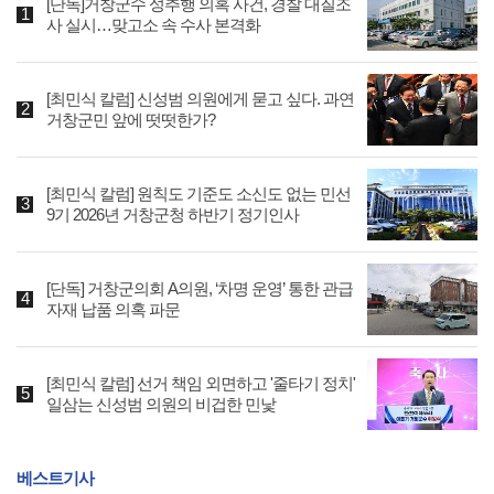
[단독]거창군수 성추행 의혹 사건, 경찰 대질조
사 실시…맞고소 속 수사 본격화
[최민식 칼럼] 신성범 의원에게 묻고 싶다. 과연
거창군민 앞에 떳떳한가?
[최민식 칼럼] 원칙도 기준도 소신도 없는 민선
9기 2026년 거창군청 하반기 정기인사
[단독] 거창군의회 A의원, ‘차명 운영’ 통한 관급
자재 납품 의혹 파문
[최민식 칼럼] 선거 책임 외면하고 '줄타기 정치'
일삼는 신성범 의원의 비겁한 민낯
베스트기사