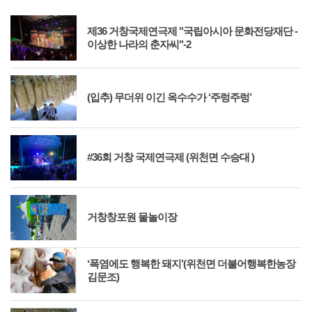
제36 거창국제연극제 "국립아시아 문화전당재단 -
이상한 나라의 춘자씨"-2
(입추) 무더위 이긴 옥수수가 ‘주렁주렁’
#36회 거창 국제연극제 (위천면 수승대 )
거창창포원 물놀이장
‘폭염에도 행복한 돼지’(위천면 더불어행복한농장
김문조)