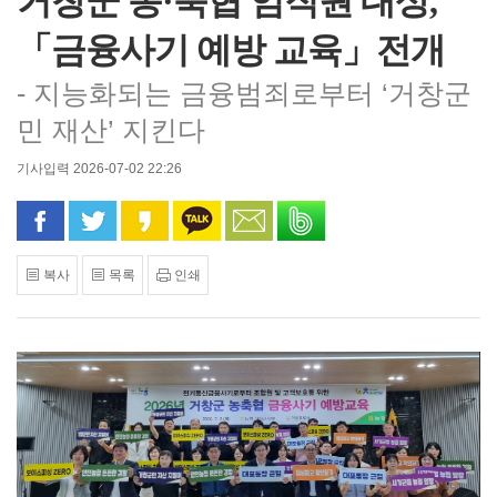
거창군 농·축협 임직원 대상,
「금융사기 예방 교육」전개
- 지능화되는 금융범죄로부터 ‘거창군
민 재산’ 지킨다
기사입력 2026-07-02 22:26
페이스북으로 공유
트위터로 공유
카카오 스토리로 공유
카카오톡으로 공유
문자로 공유
밴드로 공유
복사
목록
인쇄