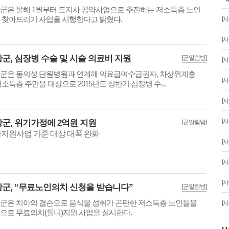
군은 올해 1월부터 도지사 공약사업으로 추진하는 저소득층 노인
 찾아드리기 사업을 시행한다고 밝혔다.
[사
[사
군, 심장병 수술 및 시술 의료비 지원
[군알림방]
[사
군은 동의성 단원병원과 연계해 의료급여수급권자, 차상위계층
[사
저소득층 주민을 대상으로 2015년도 상반기 심장병 수...
[사
[사
군, 위기가정에 2억원 지원
[군알림방]
지원사업 기준 대상 대폭 완화
[사
[사
[사
군, “무료노인의치 신청을 받습니다”
[군알림방]
군은 치아의 결손으로 음식물 섭취가 곤란한 저소득층 노인들을
[사
으로 무료의치(틀니)지원 사업을 실시한다.