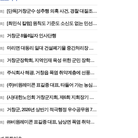
[단독]거창군수 성추행 의혹 사건, 경찰 대질조사 실시…맞고소 속 수사 본격화
회]
[최민식 칼럼] 원칙도 기준도 소신도 없는 민선 9기 2026년 거창군청 하반기 정기인사
회]
거창군 8월4일자 인사단행
회]
마리면 대동리 일대 건설폐기물 중간처리장 추진 절대 반대 기자 회견 및 집회
회]
거창군장학회, 지역인재 육성 위한 군민 장학금 기탁 잇따라
회]
주식회사 해광, 거창읍 폭염 취약계층에 선풍기 50대 기탁
회]
(주)비원레미콘 표길종 대표, 타들어 가는 농심에 ‘생명수’ 싣고 달렸다
회]
(사)대한노인회 거창군지회, 제6회 지회장기 한궁대회 성료
회]
거창군, 2026년 상반기 적극행정 우수공무원 7명 선정
회]
㈜비원레미콘 표길종 대표, 남상면 폭염 취약계층에 선풍기 20대 기탁… ‘시원한 나눔’ 실천
회]