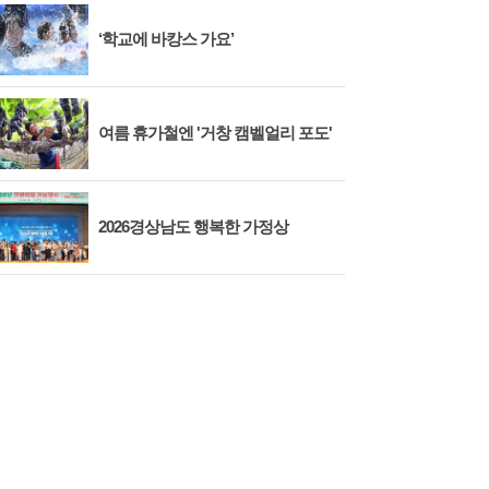
‘학교에 바캉스 가요’
여름 휴가철엔 '거창 캠벨얼리 포도'
2026경상남도 행복한 가정상