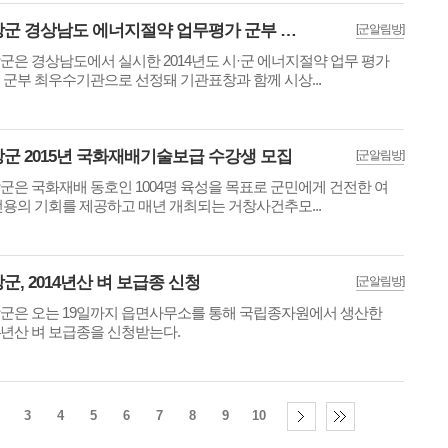
거창군 경상남도 에너지절약 업무평가 군부 최우수 선정
[군알림방]
군은 경상남도에서 실시한 2014년도 시·군 에너지절약 업무 평가
 군부 최우수기관으로 선정돼 기관표창과 함께 시상...
군 2015년 국화재배기술보급 수강생 모집
[군알림방]
군은 국화재배 동호인 1004명 육성을 목표로 군민에게 건전한 여
선용의 기회를 제공하고 매년 개최되는 거창사건추모...
군, 2014년산 벼 보급종 신청
[군알림방]
군은 오는 19일까지 읍면사무소를 통해 국립종자원에서 생산한
14년산 벼 보급종을 신청받는다.
3
4
5
6
7
8
9
10