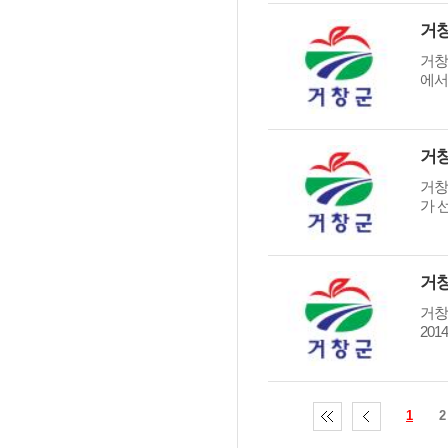
거창
에서
거창
거창
가 
거창
거창
20
1
2