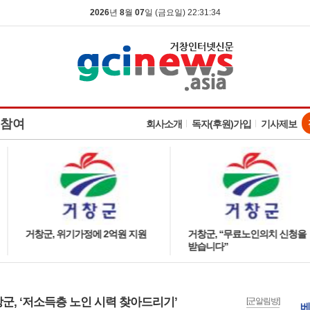
2026
년
8
월
07
일 (금요일) 22:31:34
참여
회사소개
독자(후원)가입
기사제보
거창군, 위기가정에 2억원 지원
거창군, “무료노인의치 신청을
받습니다”
군, ‘저소득층 노인 시력 찾아드리기’
[군알림방]
베