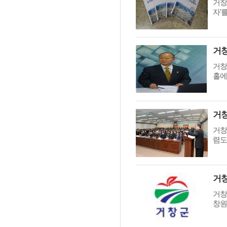
거창
자’
거창
거창
홀에
거창
거창
렴도
거
거창
창원