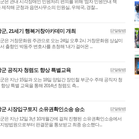
군은 관내 시각장애인 민원처리 편의를 위해 ‘점자 민원안내 책
를 제작해 군청과 읍면사무소의 민원실, 우체국, 경찰...
군, 21세기 행복거창아카데미 개최
[군알림방]
군은 거창문화원 주관으로 오는 24일 오후 2시 거창문화원 상살미
서 출향인 박동주 변호사를 초청해 ‘내가 걸어온 ...
군 공직자 청렴도 향상 특별교육
[군알림방]
군은 지난 15일과 오는 18일 양일간 장민철 부군수 주재 공직자 청
 향상 특별 교육을 통해 2014년 청렴도 측...
창군 시장입구토지 소유권확인소송 승소
[군알림방]
군은 지난 12일 3년 10개월간에 걸쳐 진행된 소유권확인소송에서
지방법원으로부터 판결문을 통보받고 최종 승소했다...