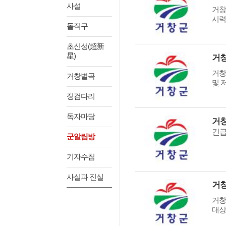
사설
거창
시력
돌직구
초신성(超新
星)
거창
거창
거창별곡
및 
징검다리
독자마당
거창
긴급
군알림방
기자수첩
사실과 진실
거창
거창
대상