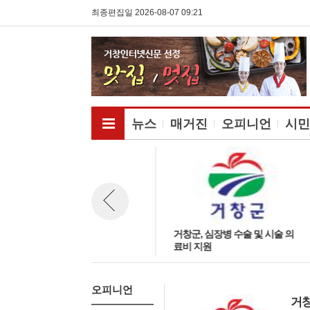
최종편집일 2026-08-07 09:21
전체메뉴보기
뉴스
매거진
오피니언
시민
거창군, ‘저소득층 노인 시력 찾
거창군, 심장병 수술 및 시술 의
뉴스 이전보기
아드리기’
료비 지원
오피니언
거창