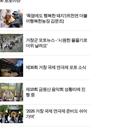
ot! 포토이슈
‘폭염에도 행복한 돼지’(위천면 더불
어행복한농장 김문조)
거창군 포토뉴스 - '시원한 물줄기로
더위 날려요'
제36회 거창 국제 연극제 포토 소식
제18회 금원산 음악회 성황리에 진
행 중
‘2026 거창 국제 연극제 준비도 쉬어
가며’