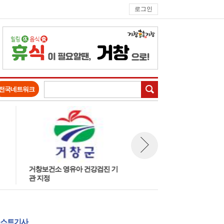
로그인
검색
전국네트워크
거창보건소 영유아 건강검진 기
거창군 지방세 성실납세자에 인
뉴스 다음보기
관 지정
센티브 제공
스트기사