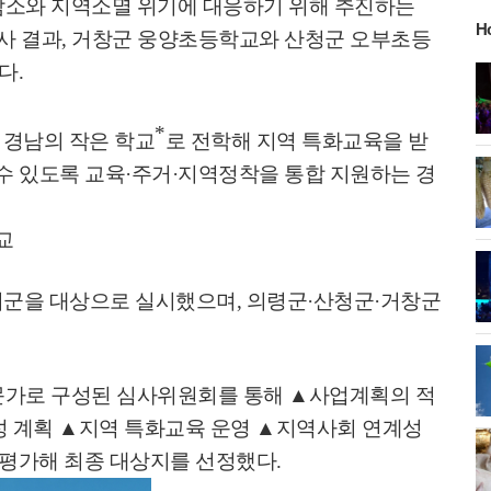
감소와 지역소멸 위기에 대응하기 위해 추진하는
H
사 결과
,
거창군 웅양초등학교와 산청군 오부초등
혔다
.
*
 경남의 작은 학교
로 전학해 지역 특화교육을 받
수 있도록 교육
·
주거
·
지역정착을 통합 지원하는 경
교
시군을 대상으로 실시했으며
,
의령군
·
산청군
·
거창군
문가로 구성된 심사위원회를 통해
▲
사업계획의 적
성 계획
▲
지역 특화교육 운영
▲
지역사회 연계성
 평가해 최종 대상지를 선정했다
.