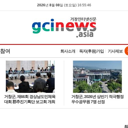
2026
년
8
월
08
일 (토요일) 16:55:47
참여
회사소개
독자(후원)가입
기사제보
거창군, 제66회 경상남도민체육
거창군, 2026년 상반기 적극행정
대회 郡추진기획단 보고회 개최
우수공무원 7명 선정
최