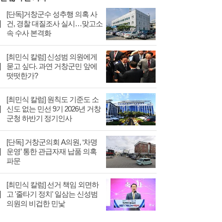
[단독]거창군수 성추행 의혹 사
건, 경찰 대질조사 실시…맞고소
속 수사 본격화
[최민식 칼럼] 신성범 의원에게
묻고 싶다. 과연 거창군민 앞에
떳떳한가?
[최민식 칼럼] 원칙도 기준도 소
신도 없는 민선 9기 2026년 거창
군청 하반기 정기인사
[단독] 거창군의회 A의원, ‘차명
운영’ 통한 관급자재 납품 의혹
파문
[최민식 칼럼] 선거 책임 외면하
고 '줄타기 정치' 일삼는 신성범
의원의 비겁한 민낯