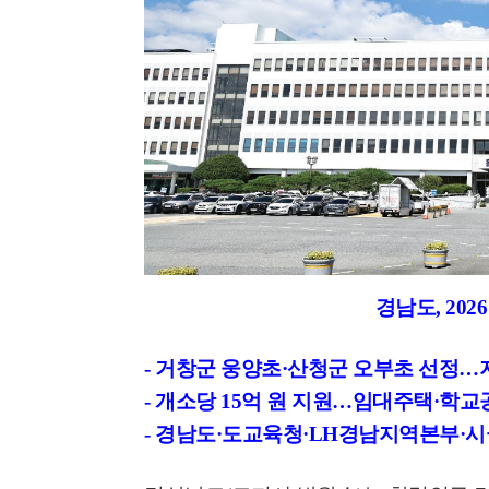
경남도
, 2026
-
거창군 웅양초
·
산청군 오부초 선정
…
-
개소당
15
억 원 지원
…
임대주택
·
학교
-
경남도
·
도교육청
·LH
경남지역본부
·
시