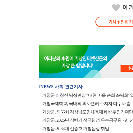
iNEWS 사회 관련기사
거창군 이창진 남상면장 “대현 마을 순회 좌담회' 
거창국제학교, 국내외 의사면허 소지자 다수 배출
거창군, 제66회 경상남도민체육대회 郡추진기획단
거창군, 2026년 상반기 적극행정 우수공무원 7명 
거창읍, 제34대 신종호 거창읍장 취임