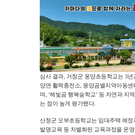
심사 결과
,
거창군 웅양초등학교는
3
년
양면 활력충전소
,
웅양곰별지역아동센터 
며
, ‘
해빛곰 행복숲학교
’
등 자연과 지
는 점이 높게 평가됐다
.
산청군 오부초등학교는 임대주택 예정지
발명교육 등 차별화된 교육과정을 운영