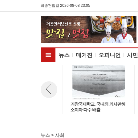
최종편집일 2026-08-08 23:05
전체메뉴보기
뉴스
매거진
오피니언
시민
거창군 이창진 남상면장 “대현
거창국제학교, 국내외 의사면허
뉴스 이전보기
마을 순회 좌담회' 열어
소지자 다수 배출
뉴스 > 사회