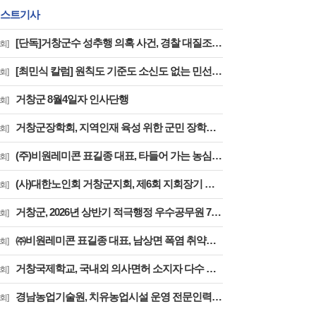
스트기사
[단독]거창군수 성추행 의혹 사건, 경찰 대질조사 실시…맞고소 속 수사 본격화
회]
[최민식 칼럼] 원칙도 기준도 소신도 없는 민선 9기 2026년 거창군청 하반기 정기인사
회]
거창군 8월4일자 인사단행
회]
거창군장학회, 지역인재 육성 위한 군민 장학금 기탁 잇따라
회]
(주)비원레미콘 표길종 대표, 타들어 가는 농심에 ‘생명수’ 싣고 달렸다
회]
(사)대한노인회 거창군지회, 제6회 지회장기 한궁대회 성료
회]
거창군, 2026년 상반기 적극행정 우수공무원 7명 선정
회]
㈜비원레미콘 표길종 대표, 남상면 폭염 취약계층에 선풍기 20대 기탁… ‘시원한 나눔’ 실천
회]
거창국제학교, 국내외 의사면허 소지자 다수 배출
회]
경남농업기술원, 치유농업시설 운영 전문인력 35명 배출
회]