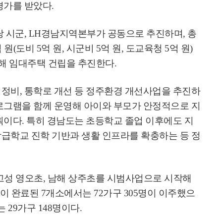
평가를 받았다
.
당 시군
, LH
경남지역본부가 공동으로 추진하며
,
총
 원
(
도비
5
억 원
,
시군비
5
억 원
,
도교육청
5
억 원
)
해 임대주택 건립을 추진한다
.
 정비
,
통학로 개선 등 정주환경 개선사업을 추진하
로그램을 함께 운영해 아이와 부모가 안정적으로 지
획이다
.
특히 경남도는 초등학교 졸업 이후에도 지
급학교 진학 기반과 생활 인프라를 확충하는 등 정
고성 영오초
,
남해 상주초를 시범사업으로 시작해
이 완료된
7
개소에서는
72
가구
305
명이 이주했으
구는
29
가구
148
명이다
.