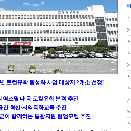
베
[사
[사
[사
[사
[사
[사
년 로컬유학 활성화 사업 대상지
2
개소 선정
!
[사
지역소멸 대응 로컬유학 본격 추진
[사
공간 혁신
·
지역특화교육 추진
[사
군이 함께하는 통합지원 협업모델 추진
[사