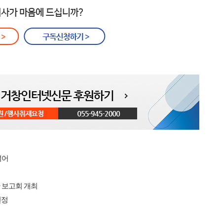
열어
 보고회 개최
선정