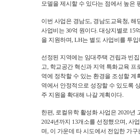
모델을 제시할 수 있다는 점에서 높은 
이번 사업은 경남도
,
경남도교육청
,
해
사업비는
30
억 원이다
.
대상지별로
15
억
을 지원하며
, LH
는 별도 사업비를 투입
선정된 지역에는 임대주택 건립과 빈집
고
,
학교공간 혁신과 지역 특화교육 프
역에 정착할 수 있는 환경을 조성할 계
역에서 안정적으로 성장할 수 있도록 상
주 지원을 확대해 나갈 계획이다
.
한편
,
로컬유학 활성화 사업은
2020
년 
2024
년까지
13
개소를 선정했으며
,
사업
며
,
이 가운데 타 시도에서 전입한 가