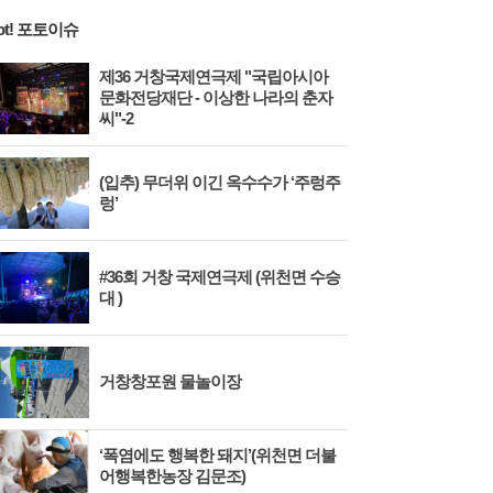
ot! 포토이슈
제36 거창국제연극제 "국립아시아
문화전당재단 - 이상한 나라의 춘자
씨"-2
(입추) 무더위 이긴 옥수수가 ‘주렁주
렁’
#36회 거창 국제연극제 (위천면 수승
대 )
거창창포원 물놀이장
‘폭염에도 행복한 돼지’(위천면 더불
어행복한농장 김문조)