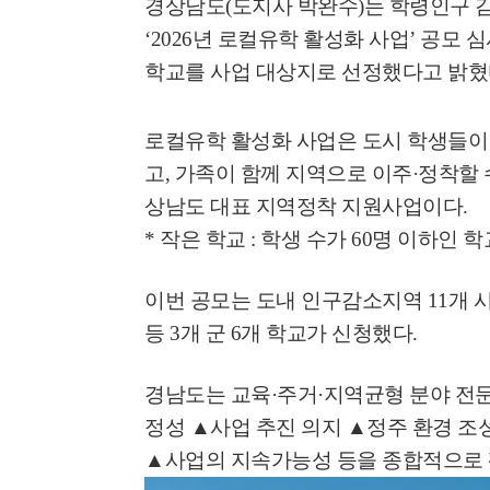
경상남도
(
도지사 박완수
)
는 학령인구 
‘2026
년 로컬유학 활성화 사업
’
공모 심
학교를 사업 대상지로 선정했다고 밝
로컬유학 활성화 사업은 도시 학생들이
고
,
가족이 함께 지역으로 이주
·
정착할 
상남도 대표 지역정착 지원사업이다
.
*
작은 학교
:
학생 수가
60
명 이하인 학
이번 공모는 도내 인구감소지역
11
개 
등
3
개 군
6
개 학교가 신청했다
.
경남도는 교육
·
주거
·
지역균형 분야 전
정성
▲
사업 추진 의지
▲
정주 환경 조
▲
사업의 지속가능성 등을 종합적으로