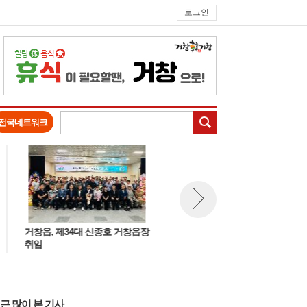
로그인
검색
전국네트워크
거창읍, 제34대 신종호 거창읍장
㈜비원레미콘 표길종 대표, 남
뉴스 다음보기
취임
면 폭염 취약계층에 선풍기 20
기탁… ‘시원한 나눔’ 실천
근 많이 본 기사