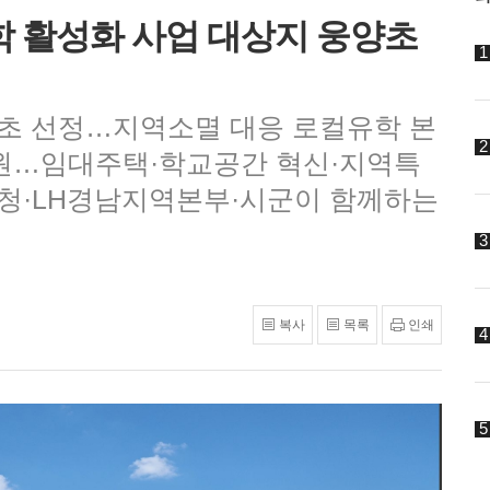
유학 활성화 사업 대상지 웅양초
부초 선정…지역소멸 대응 로컬유학 본
 지원…임대주택·학교공간 혁신·지역특
육청·LH경남지역본부·시군이 함께하는
복사
목록
인쇄