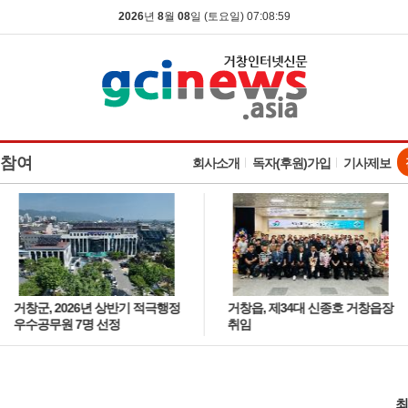
2026
년
8
월
08
일 (토요일) 07:09:00
참여
회사소개
독자(후원)가입
기사제보
거창군, 2026년 상반기 적극행정
거창읍, 제34대 신종호 거창읍장
우수공무원 7명 선정
취임
최