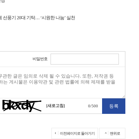
선정
선풍기 20대 기탁… ‘시원한 나눔’ 실천
비밀번호
[새로고침]
0
/500
이전페이지로 돌아가기
맨위로