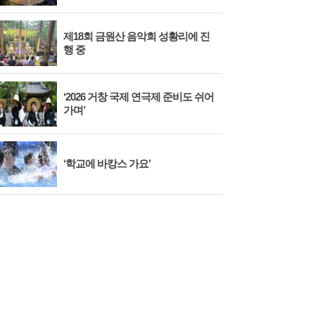
제18회 금원산 음악회 성황리에 진
행 중
‘2026 거창 국제 연극제 준비도 쉬어
가며’
‘학교에 바캉스 가요’