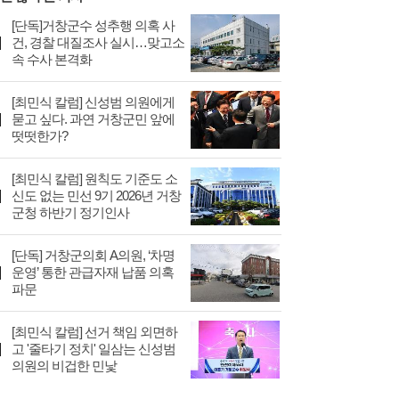
[단독]거창군수 성추행 의혹 사
건, 경찰 대질조사 실시…맞고소
속 수사 본격화
[최민식 칼럼] 신성범 의원에게
묻고 싶다. 과연 거창군민 앞에
떳떳한가?
[최민식 칼럼] 원칙도 기준도 소
신도 없는 민선 9기 2026년 거창
군청 하반기 정기인사
[단독] 거창군의회 A의원, ‘차명
운영’ 통한 관급자재 납품 의혹
파문
[최민식 칼럼] 선거 책임 외면하
고 '줄타기 정치' 일삼는 신성범
의원의 비겁한 민낯