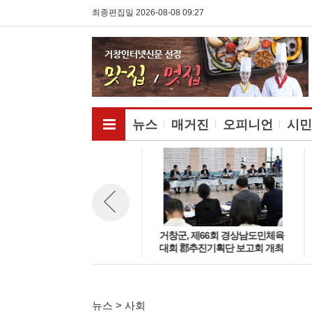
최종편집일 2026-08-08 09:27
전체메뉴보기
뉴스
매거진
오피니언
시민
거창국제학교, 국내외 의사면허
거창군, 제66회 경상남도민체육
뉴스 이전보기
소지자 다수 배출
대회 郡추진기획단 보고회 개최
뉴스 > 사회