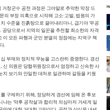
H
 거창군수 공천 과정은 그야말로 추악한 막장 드
문의 부정 의혹으로 시작해 고소
·
고발
,
법원의 가
정치 수준을 진흙탕으로 끌어내리더니
,
급기야
'
무공
다
.
공당으로서 지역의 일꾼을 추천할 최소한의 자격
 이 모든 파행과 군민 분열의 정점에는 지역구 책
었다
.
더십 부재와 정치적 무능을 고스란히 증명한다
.
경선
때
,
신 의원은 당협위원장으로서 엄정하고 신속한 사
눈치 보기와 안일한 대처로 일관하며 갈등을 키웠
보를 구제하기 위해
,
정당하게 경선에 임해 온 후보
아니냐는
'
막후 공작설
'
과 합리적 의심마저 거세게 일
군민에 대한 거대한 기만이다
.
공정과 상식을 내세