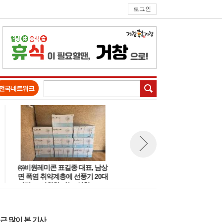
로그인
검색
전국네트워크
㈜비원레미콘 표길종 대표, 남상
경남도, ‘햇빛소득마을’ 1차 공
뉴스 다음보기
면 폭염 취약계층에 선풍기 20대
거창군 위천 덕거 마을 등 7개 
기탁… ‘시원한 나눔’ 실천
을 최종 선정
근 많이 본 기사