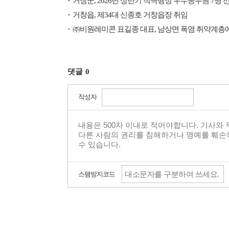
거창군, 2026년 상반기 적극행정 우수공무원 7명 
거창읍, 제34대 신종호 거창읍장 취임
㈜비원레미콘 표길종 대표, 남상면 폭염 취약계층에 
댓글
0
작성자
스팸방지코드