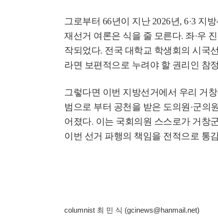
그로부터
66
년이 지난
2026
년
, 6·3
지방
재선거 여론은 식을 줄 모른다
.
좌
·
우 
작되었다
.
전국 대학교 학생회의 시국
라면 보편적으로 누려야 할 권리인 참
그렇다면 이번 지방선거에서 우리 거
범으로 부터 공천을 받은 도의원
·
군의원
어졌다
.
이는 국회의원 스스로가 거창
이번 선거 파행의 책임을 전적으로 통
columnist 최 민 식 (gcinews@hanmail.net)