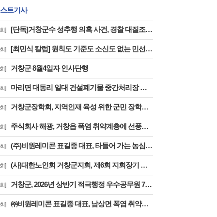
스트기사
[단독]거창군수 성추행 의혹 사건, 경찰 대질조사 실시…맞고소 속 수사 본격화
회]
[최민식 칼럼] 원칙도 기준도 소신도 없는 민선 9기 2026년 거창군청 하반기 정기인사
회]
거창군 8월4일자 인사단행
회]
마리면 대동리 일대 건설폐기물 중간처리장 추진 절대 반대 기자 회견 및 집회
회]
거창군장학회, 지역인재 육성 위한 군민 장학금 기탁 잇따라
회]
주식회사 해광, 거창읍 폭염 취약계층에 선풍기 50대 기탁
회]
(주)비원레미콘 표길종 대표, 타들어 가는 농심에 ‘생명수’ 싣고 달렸다
회]
(사)대한노인회 거창군지회, 제6회 지회장기 한궁대회 성료
회]
거창군, 2026년 상반기 적극행정 우수공무원 7명 선정
회]
㈜비원레미콘 표길종 대표, 남상면 폭염 취약계층에 선풍기 20대 기탁… ‘시원한 나눔’ 실천
회]