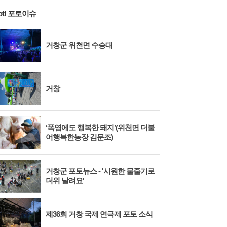
ot! 포토이슈
거창군 위천면 수승대
거창
‘폭염에도 행복한 돼지’(위천면 더불
어행복한농장 김문조)
거창군 포토뉴스 - '시원한 물줄기로
더위 날려요'
제36회 거창 국제 연극제 포토 소식