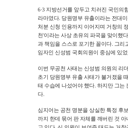
6·3
지방선거를 앞두고 치러진 국민의힘
라마였다
.
당원명부 유출이라는 전대미
처분 신청 인용까지 이어지며 거창의 
천
'
이라는 사상 초유의 파국을 맞이했
과 책임을 스스로 포기한 꼴이다
.
그리고
임자인 신성범 국회의원이 중심에 있
이번 무공천 사태는 신성범 의원의 리
초기 당원명부 유출 사태가 불거졌을 
태 수습에 나섰어야 했다
.
하지만 그는 
다
.
심지어는 공천 명분을 상실한 특정 후
까지 한데 묶어 판 자체를 깨버린 것 
고 있다
.
신 의원이 보여준 태도는 거창