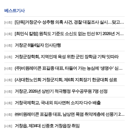
베스트기사
[단독]거창군수 성추행 의혹 사건, 경찰 대질조사 실시…맞고소 속 수사 본격화
[사회]
[최민식 칼럼] 원칙도 기준도 소신도 없는 민선 9기 2026년 거창군청 하반기 정기인사
[사회]
거창군 8월4일자 인사단행
[사회]
거창군장학회, 지역인재 육성 위한 군민 장학금 기탁 잇따라
[사회]
(주)비원레미콘 표길종 대표, 타들어 가는 농심에 ‘생명수’ 싣고 달렸다
[사회]
(사)대한노인회 거창군지회, 제6회 지회장기 한궁대회 성료
[사회]
거창군, 2026년 상반기 적극행정 우수공무원 7명 선정
[사회]
거창국제학교, 국내외 의사면허 소지자 다수 배출
[사회]
㈜비원레미콘 표길종 대표, 남상면 폭염 취약계층에 선풍기 20대 기탁… ‘시원한 나눔’ 실천
[사회]
거창읍, 제34대 신종호 거창읍장 취임
[사회]