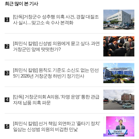
최근 많이 본 기사
[단독]거창군수 성추행 의혹 사건, 경찰 대질조
사 실시…맞고소 속 수사 본격화
[최민식 칼럼] 신성범 의원에게 묻고 싶다. 과연
거창군민 앞에 떳떳한가?
[최민식 칼럼] 원칙도 기준도 소신도 없는 민선
9기 2026년 거창군청 하반기 정기인사
[단독] 거창군의회 A의원, ‘차명 운영’ 통한 관급
자재 납품 의혹 파문
[최민식 칼럼] 선거 책임 외면하고 '줄타기 정치'
일삼는 신성범 의원의 비겁한 민낯