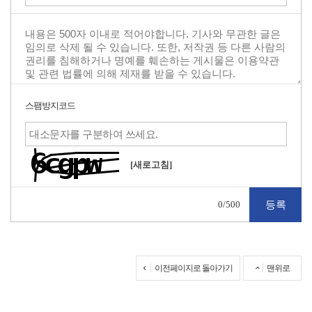
스팸방지코드
[새로고침]
0
/500
이전페이지로 돌아가기
맨위로