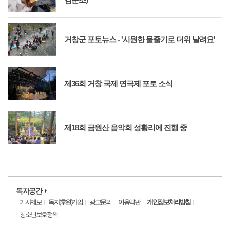
거창군 포토뉴스 - '시원한 물줄기로 더위 날려요'
제36회 거창 국제 연극제 포토 소식
제18회 금원산 음악회 성황리에 진행 중
독자공간
기사제보
독자(후원)가입
광고문의
이용약관
개인정보처리방침
청소년보호정책