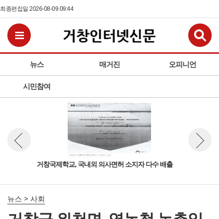
최종편집일 2026-08-09 09:44
검
전체메뉴보기
뉴스
매거진
오피니언
시민참여
 열
거창국제학교, 국내외 의사면허 소지자 다수 배출
거창
뉴스 이전보기
뉴스 다
보고
뉴스 > 사회