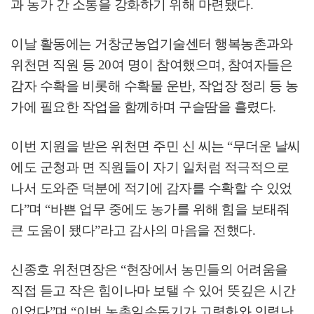
과 농가 간 소통을 강화하기 위해 마련됐다
.
이날 활동에는 거창군농업기술센터 행복농촌과와
위천면 직원 등
20
여 명이 참여했으며
,
참여자들은
감자 수확을 비롯해 수확물 운반
,
작업장 정리 등 농
가에 필요한 작업을 함께하며 구슬땀을 흘렸다
.
이번 지원을 받은 위천면 주민 신 씨는
“
무더운 날씨
에도 군청과 면 직원들이 자기 일처럼 적극적으로
나서 도와준 덕분에 적기에 감자를 수확할 수 있었
다
”
며
“
바쁜 업무 중에도 농가를 위해 힘을 보태줘
큰 도움이 됐다
”
라고 감사의 마음을 전했다
.
신종호 위천면장은
“
현장에서 농민들의 어려움을
직접 듣고 작은 힘이나마 보탤 수 있어 뜻깊은 시간
이었다
”
며
“
이번 농촌일손돕기가 고령화와 인력난