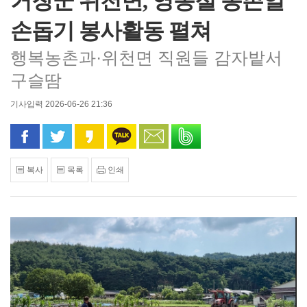
거창군 위천면, 영농철 농촌일
손돕기 봉사활동 펼쳐
행복농촌과·위천면 직원들 감자밭서
구슬땀
기사입력 2026-06-26 21:36
페이스북으로 공유
트위터로 공유
카카오 스토리로 공유
카카오톡으로 공유
문자로 공유
밴드로 공유
복사
목록
인쇄