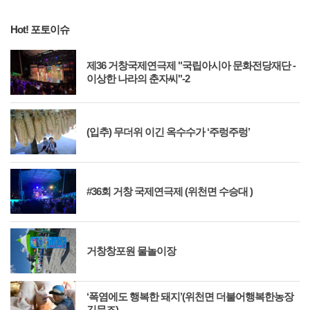
Hot! 포토이슈
제36 거창국제연극제 "국립아시아 문화전당재단 -
이상한 나라의 춘자씨"-2
(입추) 무더위 이긴 옥수수가 ‘주렁주렁’
#36회 거창 국제연극제 (위천면 수승대 )
거창창포원 물놀이장
‘폭염에도 행복한 돼지’(위천면 더불어행복한농장
김문조)