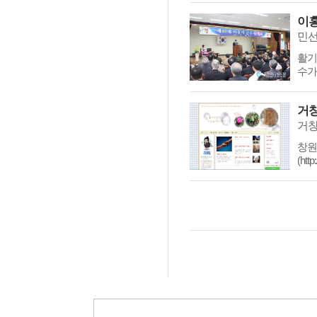
이홍
민선
활기
수가
거창
거창
창원
(htt