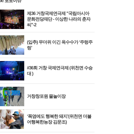
ot! 포토이슈
제36 거창국제연극제 "국립아시아
문화전당재단 - 이상한 나라의 춘자
씨"-2
(입추) 무더위 이긴 옥수수가 ‘주렁주
렁’
#36회 거창 국제연극제 (위천면 수승
대 )
거창창포원 물놀이장
‘폭염에도 행복한 돼지’(위천면 더불
어행복한농장 김문조)