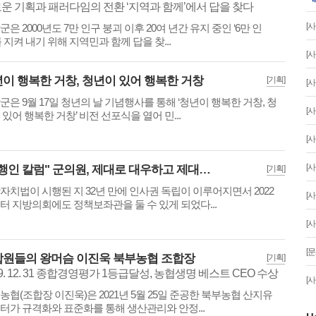
운 기획과 패러다임의 전환 ‘지역과 함께’에서 답을 찾다
[사
군은 2000년도 7만 인구 붕괴 이후 20여 년간 유지 중인 ‘6만 인
를 지켜 내기 위해 지역민과 함께 답을 찾...
[사
이 행복한 거창, 청년이 있어 행복한 거창
[기획]
[사
군은 9월 17일 청년의 날 기념행사를 통해 ‘청년이 행복한 거창, 청
[사
 있어 행복한 거창’ 비전 선포식을 열어 민...
[사
[사
"발행인 칼럼" 군의원, 제대로 대우하고 제대로 부려먹자!
[기획]
자치법이 시행된 지 32년 만에 인사권 독립이 이루어지면서 2022
[사
터 지방의회에도 정책보좌관을 둘 수 있게 되었다...
[사
[문
원들의 왕머슴 이진욱 북부농협 조합장
[기획]
19. 12. 31 종합경영평가 1등급달성, 농협생명 베스트 CEO 수상
[사
농협(조합장 이진욱)은 2021년 5월 25일 준공한 북부농협 산지유
터가 규격화와 표준화를 통해 생산관리와 안정...