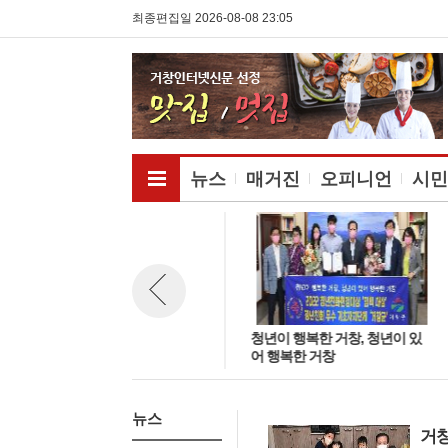
최종편집일 2026-08-08 23:05
전체메뉴보기
뉴스
매거진
오피니언
시민
거창군 6만 인구 사수를 위한 위
청년이 행복한 거창, 청년이 있
뉴스 이전보기
기 속 기회 발굴
어 행복한 거창
뉴스
거창