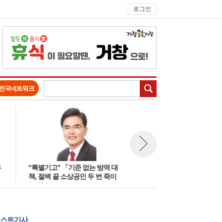
로그인
검색
전국네트워크
"특별기고" 「기준 없는 방역 대
2018년도 수산물 원산지 표시 
뉴스 다음보기
책, 절벽 끝 소상공인 두 번 죽이
수음식점 공모
는 일」
스트기사