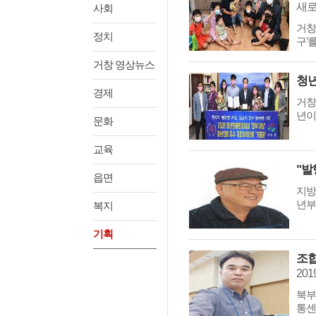
새로
사회
거창
정치
구’
거창 영상뉴스
청년
경제
거창
년이
문화
교육
읍면
지방
년부
복지
기획
조합
20
북부
통센