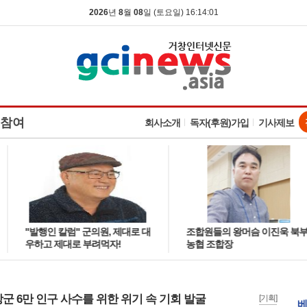
2026
년
8
월
08
일 (토요일) 16:14:02
참여
회사소개
독자(후원)가입
기사제보
"발행인 칼럼" 군의원, 제대로 대
조합원들의 왕머슴 이진욱 북부
우하고 제대로 부려먹자!
농협 조합장
군 6만 인구 사수를 위한 위기 속 기회 발굴
[기획]
베