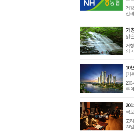
거창
신세
거창
맑은
거창
의 
10
[기
20
루 
20
국보
고려
23