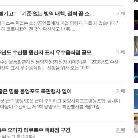
H
"특별기고" 「기준 없는 방역 대책, 절벽 끝 소상공인 두 번 죽이는 일」
[기획]
역패스는 힘없는 소상공인들에게 폐업 명령과 다를 게 없습니다.”
 해 코로나19가 전국에 확산하고 난 뒤, ...
18년도 수산물 원산지 표시 우수음식점 공모
[기획]
수산물품질관리원 통영지원(지원장 최미정)은 「2018년도 수산
원산지 표시 우수음식점」 선정을 위해 오는 10.12...
좋은 명품 웅양포도 특판행사 열어
[기획]
군(군수 양동인)은 군이 주최하고 웅양사과포도영농조합, 곰내미
마을이 주관하는 제4회 웅양포도 특판행사를 9월11일...
주 오미자 리큐르주 백화점 구경
[기획]
 앞두고 특수기대