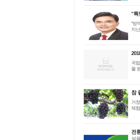
“방
지난
20
국립
물 
참 
거창
체험
전통
설을