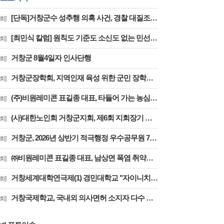
[단독]거창군수 성추행 의혹 사건, 경찰 대질조사 실시…맞고소 속 수사 본격화
회]
[최민식 칼럼] 원칙도 기준도 소신도 없는 민선 9기 2026년 거창군청 하반기 정기인사
회]
거창군 8월4일자 인사단행
회]
거창군장학회, 지역인재 육성 위한 군민 장학금 기탁 잇따라
회]
(주)비원레미콘 표길종 대표, 타들어 가는 농심에 ‘생명수’ 싣고 달렸다
회]
(사)대한노인회 거창군지회, 제6회 지회장기 한궁대회 성료
회]
거창군, 2026년 상반기 적극행정 우수공무원 7명 선정
회]
㈜비원레미콘 표길종 대표, 남상면 폭염 취약계층에 선풍기 20대 기탁… ‘시원한 나눔’ 실천
회]
거창세계대학연극제(1) 경민대학교 "자이니치 블루스“
화]
거창국제학교, 국내외 의사면허 소지자 다수 배출
회]