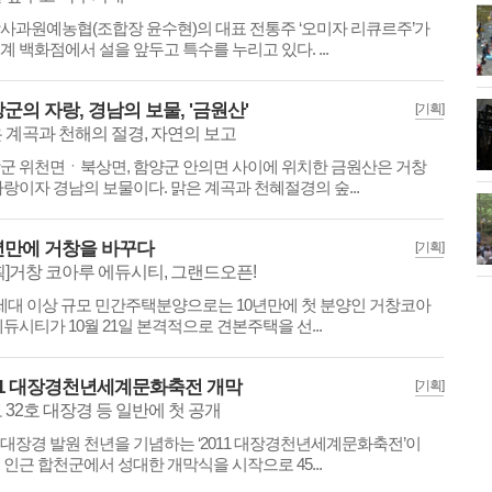
사과원예농협(조합장 윤수현)의 대표 전통주 ‘오미자 리큐르주’가
계 백화점에서 설을 앞두고 특수를 누리고 있다. ...
군의 자랑, 경남의 보물, '금원산'
[기획]
 계곡과 천해의 절경, 자연의 보고
군 위천면ㆍ북상면, 함양군 안의면 사이에 위치한 금원산은 거창
자랑이자 경남의 보물이다. 맑은 계곡과 천혜절경의 숲...
년만에 거창을 바꾸다
[기획]
획]거창 코아루 에듀시티, 그랜드오픈!
0세대 이상 규모 민간주택분양으로는 10년만에 첫 분양인 거창코아
에듀시티가 10월 21일 본격적으로 견본주택을 선...
11 대장경천년세계문화축전 개막
[기획]
 32호 대장경 등 일반에 첫 공개
대장경 발원 천년을 기념하는 ‘2011 대장경천년세계문화축전’이
일 인근 합천군에서 성대한 개막식을 시작으로 45...