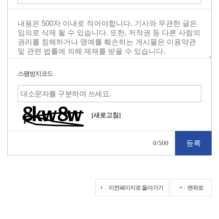
스팸방지코드
[새로고침]
0
/500
이전페이지로 돌아가기
맨위로