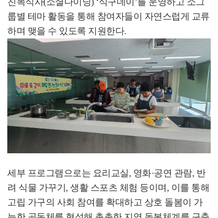
친목식사
(
소셜다이닝
) ‘
식구데이
’
를 운영하고 소그
룹별 테마 활동을 통해 참여자들이 자연스럽게 교류
하며 맺을 수 있도록 지원한다
.
세부 프로그램으로는 요리교실
,
영화
·
공연 관람
,
반
려 식물 가꾸기
,
생활 스포츠 체험 등이며
,
이를 통해
고립 가구의 사회 참여를 확대하고 상호 돌봄이 가
능한 공동체를 형성해 촘촘한 지역 돌봄체계를 구축