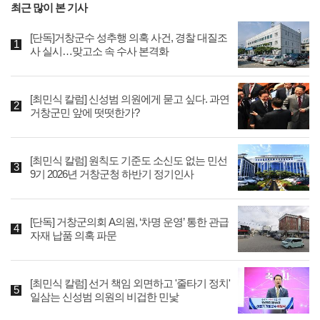
최근 많이 본 기사
[단독]거창군수 성추행 의혹 사건, 경찰 대질조
사 실시…맞고소 속 수사 본격화
[최민식 칼럼] 신성범 의원에게 묻고 싶다. 과연
거창군민 앞에 떳떳한가?
[최민식 칼럼] 원칙도 기준도 소신도 없는 민선
9기 2026년 거창군청 하반기 정기인사
[단독] 거창군의회 A의원, ‘차명 운영’ 통한 관급
자재 납품 의혹 파문
[최민식 칼럼] 선거 책임 외면하고 '줄타기 정치'
일삼는 신성범 의원의 비겁한 민낯