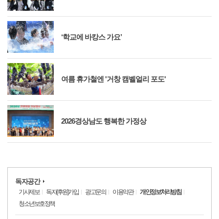
‘학교에 바캉스 가요’
여름 휴가철엔 '거창 캠벨얼리 포도'
2026경상남도 행복한 가정상
독자공간
기사제보
독자(후원)가입
광고문의
이용약관
개인정보처리방침
청소년보호정책