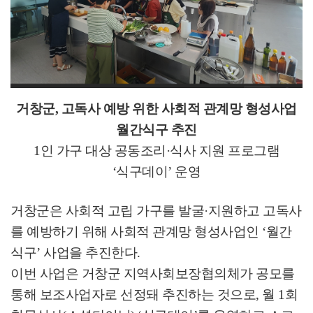
거창군
,
고독사 예방 위한 사회적 관계망 형성사업
월간식구 추진
1
인 가구 대상 공동조리
·
식사 지원 프로그램
‘
식구데이
’
운영
거창군은 사회적 고립 가구를 발굴
·
지원하고 고독사
를 예방하기 위해 사회적 관계망 형성사업인
‘
월간
식구
’
사업을 추진한다
.
이번 사업은 거창군 지역사회보장협의체가 공모를
통해 보조사업자로 선정돼 추진하는 것으로
,
월
1
회