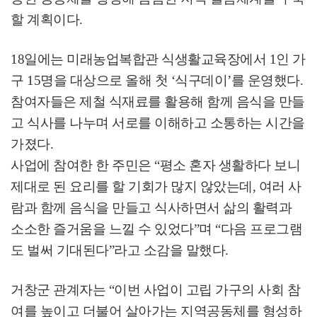
할 계획이다
.
18
일에는 미래농업복합관 식생활교육장에서
1
인 가
구
15
명을 대상으로 올해 첫
‘
식구데이
’
를 운영했다
.
참여자들은 제철 식재료를 활용해 함께 음식을 만들
고 식사를 나누며 서로를 이해하고 소통하는 시간을
가졌다
.
사업에 참여한 한 주민은
“
평소 혼자 생활하다 보니
제대로 된 요리를 할 기회가 많지 않았는데
,
여러 사
람과 함께 음식을 만들고 식사하면서 삶의 활력과
소소한 즐거움을 느낄 수 있었다
”
며
“
다음 프로그램
도 벌써 기대된다
”
라고 소감을 말했다
.
거창군 관계자는
“
이번 사업이 고립 가구의 사회 참
여를 높이고 더불어 살아가는 지역공동체를 형성하