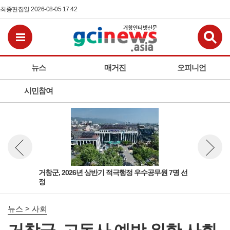
최종편집일 2026-08-05 17:42
검
전체메뉴보기
뉴스
매거진
오피니언
시민참여
획단
거창군, 2026년 상반기 적극행정 우수공무원 7명 선
거창
뉴스 이전보기
뉴스 다
정
뉴스 > 사회