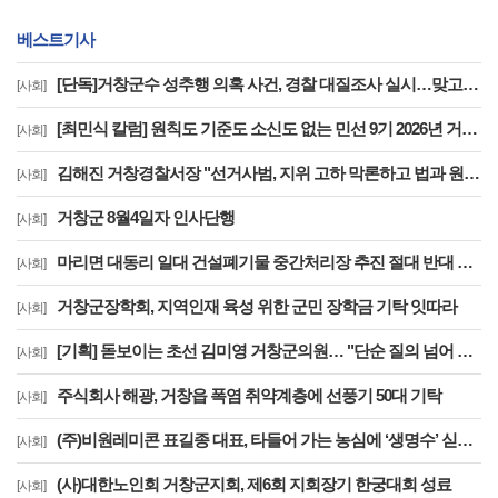
베스트기사
[단독]거창군수 성추행 의혹 사건, 경찰 대질조사 실시…맞고소 속 수사 본격화
[사회]
[최민식 칼럼] 원칙도 기준도 소신도 없는 민선 9기 2026년 거창군청 하반기 정기인사
[사회]
김해진 거창경찰서장 "선거사범, 지위 고하 막론하고 법과 원칙 따라 엄정 수사"
[사회]
거창군 8월4일자 인사단행
[사회]
마리면 대동리 일대 건설폐기물 중간처리장 추진 절대 반대 기자 회견 및 집회
[사회]
거창군장학회, 지역인재 육성 위한 군민 장학금 기탁 잇따라
[사회]
[기획] 돋보이는 초선 김미영 거창군의원… "단순 질의 넘어 행정 검증 중시"
[사회]
주식회사 해광, 거창읍 폭염 취약계층에 선풍기 50대 기탁
[사회]
(주)비원레미콘 표길종 대표, 타들어 가는 농심에 ‘생명수’ 싣고 달렸다
[사회]
(사)대한노인회 거창군지회, 제6회 지회장기 한궁대회 성료
[사회]