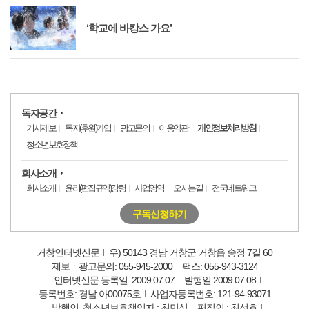
‘학교에 바캉스 가요’
독자공간
기사제보
독자(후원)가입
광고문의
이용약관
개인정보처리방침
청소년보호정책
회사소개
회사소개
윤리(편집규약)강령
사업영역
오시는길
전국네트워크
구독신청하기
거창인터넷신문
우) 50143 경남 거창군 거창읍 송정 7길 60
제보ㆍ광고문의: 055-945-2000
팩스: 055-943-3124
인터넷신문 등록일: 2009.07.07
발행일 2009.07.08
등록번호: 경남 아00075호
사업자등록번호: 121-94-93071
발행인, 청소년보호책임자 : 최민식
편집인 : 최성호