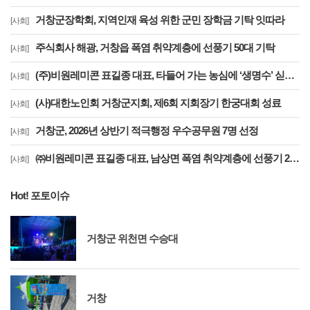
거창군장학회, 지역인재 육성 위한 군민 장학금 기탁 잇따라
[사회]
주식회사 해광, 거창읍 폭염 취약계층에 선풍기 50대 기탁
[사회]
(주)비원레미콘 표길종 대표, 타들어 가는 농심에 ‘생명수’ 싣고 달렸다
[사회]
(사)대한노인회 거창군지회, 제6회 지회장기 한궁대회 성료
[사회]
거창군, 2026년 상반기 적극행정 우수공무원 7명 선정
[사회]
㈜비원레미콘 표길종 대표, 남상면 폭염 취약계층에 선풍기 20대 기탁… ‘시원한 나눔’ 실천
[사회]
Hot! 포토이슈
거창군 위천면 수승대
거창