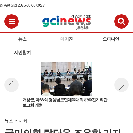
최종편집일 2026-08-08 09:27
검
전체메뉴보기
뉴스
매거진
오피니언
시민참여
출
거창군, 제66회 경상남도민체육대회 郡추진기획단
거창
뉴스 이전보기
뉴스 다
보고회 개최
정
뉴스 > 사회