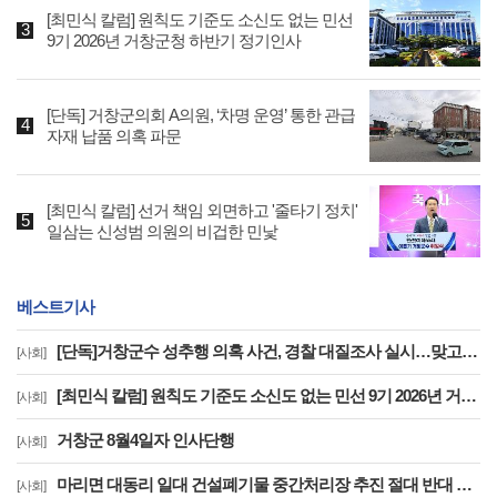
[최민식 칼럼] 원칙도 기준도 소신도 없는 민선
9기 2026년 거창군청 하반기 정기인사
[단독] 거창군의회 A의원, ‘차명 운영’ 통한 관급
자재 납품 의혹 파문
[최민식 칼럼] 선거 책임 외면하고 '줄타기 정치'
일삼는 신성범 의원의 비겁한 민낯
베스트기사
[단독]거창군수 성추행 의혹 사건, 경찰 대질조사 실시…맞고소 속 수사 본격화
[사회]
[최민식 칼럼] 원칙도 기준도 소신도 없는 민선 9기 2026년 거창군청 하반기 정기인사
[사회]
거창군 8월4일자 인사단행
[사회]
마리면 대동리 일대 건설폐기물 중간처리장 추진 절대 반대 기자 회견 및 집회
[사회]