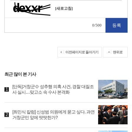
[새로고침]
0
/500
이전페이지로 돌아가기
맨위로
최근 많이 본 기사
[단독]거창군수 성추행 의혹 사건, 경찰 대질조
사 실시…맞고소 속 수사 본격화
[최민식 칼럼] 신성범 의원에게 묻고 싶다. 과연
거창군민 앞에 떳떳한가?