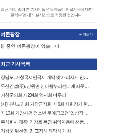
최근 가장 많이 본 기사인물은 독자들이 인물기사에 대한
클릭수[읽기]가 실시간으로 적용된 것입니다.
여론광장
더보기
행 중인 여론광장이 없습니다.
최근 기사목록
경남도, 거창국제연극제 개막 맞아 피서지 안전 폭염 바가지요금·현장점검
두산건설(주), 신원면 신바람누리센터에 따뜻한 나눔 이어가
거창군의회 제294회 임시회 마무리
(사)대한노인회 거창군지회, 제6회 지회장기 한궁대회 성료
‘제10회 거창사건 청소년 문예공모전’ 입상작 발표
주식회사 해광, 거창읍 폭염 취약계층에 선풍기 50대 기탁
거창군 위천면, 면 표지석 제막식 개최