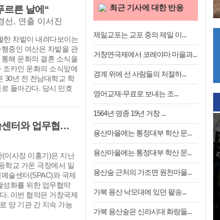
을 줄 예정이다.
최근 기사에 대한 반응
푸르른 날에“
정경선, 연출 이서진
제일교포는 교포 중의 제일 이...
 광활한 차밭이 내려다보이는
수행중인 여산은 차밭을 관
거창연극제에서 코레야마 마을과...
 통해 운화의 결혼 소식을
자 조카인 운화의 소식앞에
경계 위에 선 사람들의 처절하...
은 30년 전 전남대학교 학
로 돌아간다. 당시 민호
영어교재-무료로 보내는 조...
 전통찻집 <다담>의 주인
윤정혜로, 두 사람은 우
1564년 명종 19년 거창 ...
기로 서로에게 호감을 느끼
거창문화재단, 일본 시즈오카공연예술센터와 업무협약 체결
그러나 이듬해, 민호가 기
용산마을에는 통정대부 학산 문...
에 머물며 야학을 운영하게
막이 열린다. 정혜를 형
용산마을에는 통정대부 학산 문...
(이사장 이홍기)은 지난
한 채 항쟁 속으로 뛰어
등학교 가온 극장에서 일
 마지막 날, 눈앞에서 기
용산숲 근처의 가조면 원천마을...
예술센터(SPAC)와 국제
격하고 계업사로 끌려가 혹
 활성화를 위한 업무협약
다. 이후 민호는 가까스
가북 용산 낙모대에 있던 팔송...
했다. 이번 협약은 거창국제
심신이 무너진 채 정혜의
 양 기관 간 지속 가능
고, 죄책감과 상처속에서
가북 용산숲은 신라시대 화랑들...
력체계를 구축하고, 대한
다. 그 사이 정혜는 민호