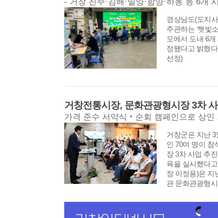
지원사업 등 다
안전총괄과 김효
더욱 강화해 도
활동을 이어가고
통해 농업근로자
인 대회를 만들겠
경상남도(도지사
예방위원 거창지
형 계절근로자 
창군은 앞으로 군
주관하는 ‘햇빛소
‘명인과 함께하는
당관 김종훈 주
개 군 실무협의
모에서 도내 6개 
자회’ 수익금 가운
원금 지급으로 
비상황을 지속적
정됐다고 밝혔다.
금으로 기탁했다
군부 1위와 경
설 개선과 손님맞
선정)
소년 범죄 예방을
경남도 전체 3위
단계적으로 추진
해 지역사회를 
현아 주무관 ▲
육대회의 성공 
치고 있다. 경
적으로 시행해 
계획이다.
거창군지회(지회
환경과 오동균 
육성을 위해 장학
거창전통시장, 문화관광형시장 3차 사
이홍기 거창군수
거창군지회는 20
구에 신속히 대응
가격 준수 서약식‧순회 캠페인으로 상인 
의 장학금을 기
을 찾기 위해 
저소득층을 대상
도전하는 것에서
거창군은 지난 
시하고 자연정화
군민을 위한 업무
인 70여 명이 
읍면 공유냉장고 
극 지원하고, 일
장 3차 사업 추
눔을 실천하고 
께 책임지는 든
육을 실시했다고
(대표 정연합·서
다”라고 말했다.
장 이정용)은 지
행에 따른 매출 
낸 성과가 직원
관 문화관광형시
만 원을 지역인재
하고, 군민이 
(3차 사업)된 
도내 오리 사육 
으로 확대해 나가
앞서 상인의식개
오리영농회(회장 
번 교육을 마련했
매년 장학금을 