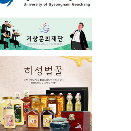
지
이전보기
스 다음보기
 8월4일자 인사단행
(사)대한노인회 거창군지회,...
[단독]거창