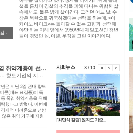
하루를 살아가고 있다. 생계를 이어가기위해 몰래
철을 훔치며 경찰의 추격을 피해 다니는 위함한 삶
속에서도, 둘은 밝게 살아간다. 그러던 어느 날, 수
창은 북한으로 귀국하겠다는 선택을 하는데, <이
카이노 바이크>는 돌아갈 수 없는 고향과, 선택해
야만 하는 미래 앞에서 1950년대 재일조선인 청년
8.13. 오후8시 수승대 축제극장, 작 김철의, 연출 김경훈
들이 겪었던 삶, 이별, 우정을 그린 이야기이다.
시정뉴스 정
시정뉴스 
시정뉴
사회뉴스
㈜비원레미콘 표길종 대표, 남상면 폭염 취약계층에 선풍기 20대 기탁… ‘시원한 나눔’ 실천
4 / 10
독거노인·장애인 가구 온열질환 예방 지원… 향토기업의 지속적인 지역사회 공헌 눈길
면은 지난 3일 관내 향토
미콘(대표 표길종)이 독
 등 폭염 취약계층을 위해
기탁했다고 밝혔다. 이번에
 경제적 어려움으로 냉방
 않은 취약 가구에 지원
민식 칼럼] 원칙도 기준...
거창군의회 제294회 임시회...
거창군
지는 무더위 속에서 취약
 예방과 건강한 여름 나기