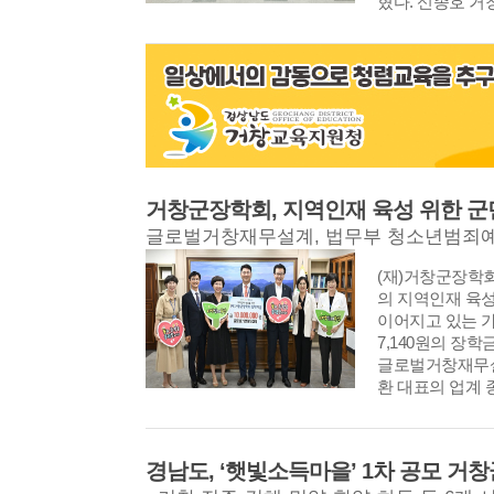
혔다. 신종호 거창
관광 활성화를 위해
계를 강화하는 
거창군 가북면에
지원 시범사업’ 
다. 거창군은 앞
2020년 8월 
16개 지자체 중 
회를 정기적으로
장과 환경과장,
원을 포함한 총 
적으로 점검하는 
거쳐 2025년 위
했다. 관광객 여
실무협의회와 경
월 4일자 인사발
지역화폐로 환급
등 유관기관과의
으로 취임했다.
역상권 활성화를
으로 체계적인 
에서 “거창읍은 
가를 받았다. 
계획이다. 특히 
의 중심이자 전국
수행하면서도 거
군은 공동 개최
많은 인구를 보유
위해 짧은 영상 
개·폐회식 연출과
구 3만 9천여 
하고 방송에도 출
선수단 및 방문객
임진다는 사명감
회를 돌파하는 등
비, 홍보사업 등
을 펼쳐 나가겠다
은 거창’의 이미
부 경남의 매력을
(재)거창군장학
과 항상 소통하며
인영 주무관 ▲
적인 대회를 만
의 지역인재 육
소리에 귀 기울이
를 통해 운영 
거창 군수는 "
이어지고 있는 가운
고 해결하는 열린
365일 공공야간
는 서북부 경남 
7,140원의 장
기 좋은 거창읍을
련해 군민의 야간
화합과 상생의 
글로벌거창재무설
부를 밝혔다. 한
건정책과 전자림
널리 알릴 수 있
환 대표의 업계 
임식을 마친 후 
은 새로운 시도와
기간이 확정된 
금 1,000만 원
마을 순회 좌담
활 편의를 높이고
업무를 철저히 
무설계는 지역 
민들의 건의사항
성과를 거둔 점에
통해 빈틈없이 
설계 상담과 금
밀접하게 소통하
장려상은 ▲경상
에 최선을 다해 
하고 있으며, 복
이다.
건경영시스템(ISO
"공동개최 4개 