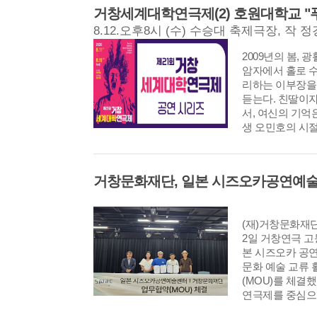
에 실질적인 도움
거창세계대학연극제(2) 호원대학교 "
8.12.오후8시 (수) 수승대 축제극장, 작 
2009년의 봄,
암자에서 홀로 
리하는 이부장을
듣는다. 친딸이
서, 여신의 기억
생 오민호의 시절
의 연인은인사동
이자 다도선생의 
연한 만남을 계
며 가까워진다. 
준과 함께 광주
되면서 비극의 서
(재)거창문화재단
의 애인으로 오해
2일 거창연극 고
든 민호는 도청의
본 시즈오카 공연
준의 죽음을 목
문화 예술 교류
독한 고문을 당한
(MOU)를 체결
로 풀러나지만 
연극제를 중심으로
간호를 받게 되
한 문화 예술 협
결국 그녀를 떠난