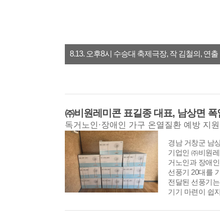
경남 거창군 남상
기업인 ㈜비원레
거노인과 장애인
선풍기 20대를 
전달된 선풍기는
기기 마련이 쉽지
경남도, 거창국제연극제 개막...
두산건설(주), 신원면 신바...
[최
된다. 연일 이어
계층의 온열질환