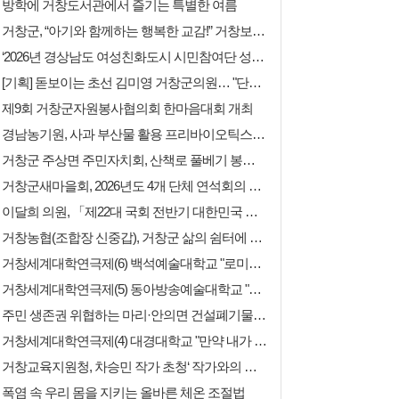
방학에 거창도서관에서 즐기는 특별한 여름
거창군, “아기와 함께하는 행복한 교감!” 거창보건소
‘2026년 경상남도 여성친화도시 시민참여단 성과공유회’ 개최
[기획] 돋보이는 초선 김미영 거창군의원… "단순 질의 넘어 행정 검증 중시"
제9회 거창군자원봉사협의회 한마음대회 개최
경남농기원, 사과 부산물 활용 프리바이오틱스 조성물 특허 등록
거창군 주상면 주민자치회, 산책로 풀베기 봉사활동 추진
거창군새마을회, 2026년도 4개 단체 연석회의 개최
이달희 의원, 「제22대 국회 전반기 대한민국 헌정대상」 수상! 지난해 이어 2년 연속 수상 …
거창농협(조합장 신중갑), 거창군 삶의 쉼터에 삼계탕 무료급식 후원
거창세계대학연극제(6) 백석예술대학교 "로미오와줄리엣"
거창세계대학연극제(5) 동아방송예술대학교 "시련"
주민 생존권 위협하는 마리·안의면 건설폐기물 처리장 설치, 즉각 철회하라!
거창세계대학연극제(4) 대경대학교 "만약 내가 진짜라면"
거창교육지원청, 차승민 작가 초청‘ 작가와의 만남’개최
폭염 속 우리 몸을 지키는 올바른 체온 조절법