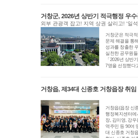
일부터 17일까지
에 따라 분야별
거창군, 2026년 상반기 적극행정 우
고, 부서 간 협
련됐다. 제66회
창군, 산청군, 함
거창군은 적극적
남 4개 군이 공
문제 해결을 통
회​로, 개·폐회
성과를 창출한 
종목별 경기는 4개
실천한 공무원들
개 시·군 선수단과
「2026년 상반
가해 나흘간 열띤
7명을 선정했다고
칠 예정이다. 이
우수공무원들은 
수를 비롯해 부군
한 다양한 문제
개 부서장 등이
로 소통하고 대응
총괄 운영을 비롯
거창읍, 제34대 신종호 거창읍장 취임
방안을 마련해 
스센터 설치·운영
를 만들어낸 직
숙박·위생 관리, 
은 지난 7월 2
자원봉사 운영, 선
거창읍(읍장 신종
홈페이지를 통해
경 정비, 도로·교
행정복지센터에서
와 거창군 적극
세부 추진계획을
장, 김미영, 강우
최종 결정됐다.
검했다. 또한 부
역주민 등 90여 
신철규 주무관이
하는 협조사항과
대 신종호 거창
선정됐다. 신철
공적인 대회 개최