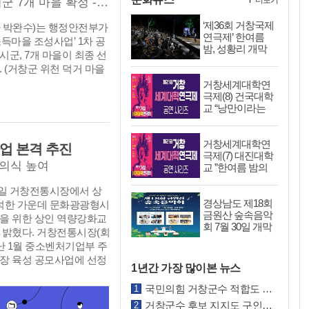
더보기
양한 지역 밀착형 사회공헌
- 거창 진주·김해·밀양·함양·하동 등 6개 시군 7개 마을 확정 - 2차 공모에 14개 시군 47개 마을 대거 신청
순 주무관 ▲주민 소통을
민 모두가 만족하는 성공적
 있다. 법무부 청소년범죄
‘제36회 거창국제
 제2기숙사 건립과 공공
다"라고 말했다 한편 거
 박완수)는 행정안전부가
역협의회(회장 강상대)는
연극제’ 한여름
확대 기반을 마련한 전략담
 추진기획단 보고회와 4
득마을 조성사업’ 1차 공
 사랑의 베이킹 자선 바
밤, 성황리 개막
무관 ▲신속하고 촘촘한 지
회를 정기적으로 개최해 준
시군, 7개 마을이 최종 선
데 278만 7,140원을 장학
고유가 피해지원금 경남도
으로 점검하고, 경기장 시
 (거창군 위천 덕거 마을
. 협의회는 학교폭력과 청
남도민 생활지원금 지급률
이 준비, 홍보사업 등을
거창세계대학연
 위한 선도 활동을 비롯
를 달성한 경제기업과 강
극제(8) 건국대학
해 제66회 경상남도민 체
위한 다양한 봉사활동을 펼
교 “낭만이라는
거창창포원 유료화를 안정
개최에 행정역량을 집중할
남자동차전문정비사업조합
이름의 신기루”
시설 운영 재원을 확보한
장 김운석)는 지역인재
주무관이 각각 선정됐다.
금 150만 원을 기탁했다.
거창세계대학연
업 본격 추진
는 “적극행정은 군민의 요
19년부터 매년 150만 원
극제(7) 대진대학
하고, 더 나은 해결방안
의식 높여
교 ”한여름 밤의
탁하고 있으며, 장애인과
공직자가 책임감을 가지고
꿈“
으로 차량 무상점검을 실
 시작된다”며 “직원들이
3일 거창전통시장에서 상
 활동에도 앞장서고 있다.
경상남도 제18회
에 전념할 수 있도록 적
참석한 가운데 문화광광형시
물품 후원 등 꾸준한 나
금원산 숲속음악
하다 발생한 어려움은 함
진을 위한 상인 역량강화교
있는 음식점인 외양간 구시
회 7월 30일 개막
든한 조직문화를 조성하겠
 밝혔다. 거창전통시장(회
경자)는 ‘거창반값여행’ 시
 이어 “열심히 일해 만들어
난 1월 중소벤처기업부 주
증대로 수익금 일부인 100
들에게 돌아갈 수 있도록
장 육성 공모사업에 선정
 육성을 위해 기탁했다.
1년간 가장 많이본 뉴스
체감하는 적극행정을 지속적
이후, 본격적인 사업추진에
1위를 차지하고 있는 거창
겠다”라고 밝혔다.
선과 역량강화를 위해 이
국민의힘 거창군수 적합도 구인모 43.4% vs 이홍기 32.1%
서인성)는 2018년부터
다. 이날 교육은 군수 격
거창군수 후보 지지도 구인모 39.7%, 이홍기 37.5% 최창열 13.2%, 김일수 4.6% 조사
기탁해 지역인재 육성에 앞