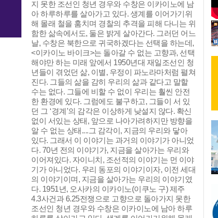
지 못한 조선인 청년 경우와 수창은 이카이노에 남
아 하루하루를 살아가고 있다. 생계를 이어가기위
해 몰래 철을 훔치며 경찰의 추격을 피해 다니는 위
함한 삶속에서도, 둘은 밝게 살아간다. 그러던 어느
날, 수창은 북한으로 귀국하겠다는 선택을 하는데,
<이카이노 바이크>는 돌아갈 수 없는 고향과, 선택
해야만 하는 미래 앞에서 1950년대 재일조선인 청
년들이 겪었던 삶, 이별, 우정이 파노라마처럼 펼쳐
진다. 그들의 삶을 감히 우리의 삶과 같다고 말할
수는 없다. 그들에 비할 수 없이 우리는 훨씬 안전
한 환경에 있다. 그럼에도 불구하고, 그들이 서 있
던 그 ‘경계’의 감각은 이상하게 낮설지 않다. 확신
없이 서있는 상태, 앞으로 나아가려하지만 방향을
알 수 없는 상태....그 감각이, 지금의 우리와 닿아
있다. 그래서 이 이야기는 과거의 이야기가 아니었
다. 70년 전의 이야기가, 지금을 살아가는 우리와
이어져있다. 자이니치, 조선적의 이야기는 먼 이야
기가 아니었다. 우리 동포의 이야기이자, 이전 세대
의 이야기이며, 지금을 살아가는 우리의 이야기였
다. 1951년, 오사카의 이카이노(이쿠노 구) 제주
4.3사건과 6.25전쟁으로 고향으로 돌아가지 못한
조선인 청년 경우와 수창은 이카이노에 남아 하루