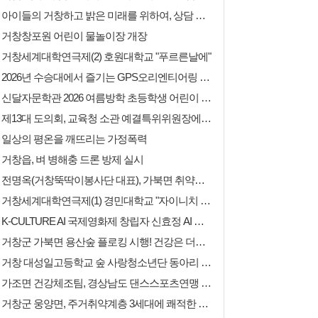
아이들의 거창하고 밝은 미래를 위하여, 상담 전문성 강화를 위한 노력
거창창포원 어린이 물놀이장 개장
거창세계대학연극제(2) 호원대학교 "푸르른날에"
2026년 수승대에서 즐기는 GPS오리엔티어링 성황리에 마쳐
신달자문학관 2026 여름방학 초등학생 어린이 글나래교실」수강생 모집
제13대 도의회, 교육청 소관 예결특위위원장에 박주언 의원 선임
일상의 평온을 깨뜨리는 가정폭력
거창읍, 벼 병해충 드론 방제 실시
전명옥(거창뚝딱이봉사단 대표), 가북면 취약계층 어르신 위해 생필품 기부
거창세계대학연극제(1) 경민대학교 "자이니치 블루스"
K-CULTURE AI 국제영화제 창립자 신효정 AI 영화감독 작품 '화랑', 제5회 서울국제AI영화제 ‘Best Beauty Art’ 대상 수상
거창군 가북면 용산숲 플로킹 시행! 건강은 더하고 쓰레기는 비우고!
거창 대성일고등학교 숲 사랑청소년단 동아리 활동 보고서
가조면 건강체조팀, 경상남도 댄스스포츠연맹 회장배 전국 라인댄스대회 ‘대상’ 수상
거창군 웅양면, 주거취약계층 3세대에 쾌적한 보금자리 선물