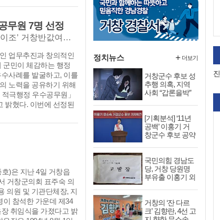
 4일간으로 최종 확정됨
 세부 추진계획을 점검하
수공무원 7명 선정
업 체계를 강화하기 위해 마
 경상남도민 체육대회는 거
외부 관광객 잡고! 지역 상권 살리고! ‘일석이조’ 거창반값여행, 신철규 주무관 ‘최우수’
양군, 합천군 등 서북부 경
인 업무추진과 창의적인
동 개최하는 첫 도민 체육대
정치뉴스
더보기
해 군민이 체감하는 행정
식은 거창군에서 개최되며
진
우수사례를 발굴하고, 이를
거창군수 후보 성
 군에 분산 개최된다. 18
추행 의혹, 지역
의 노력을 공유하기 위해
 임원 등 2만여 명이 참
사회 “갑론을박”
기 적극행정 우수공무원」
 경쟁과 화합의 장을 펼
‘왜 지금’ 아닌 ‘어
 밝혔다. 이번에 선정된
날 보고회에는 이홍기 군
떤 일’이 있었는
업무 추진 과정에서 발생
수, 추진기획단 소속 24
가?
[기획분석] ‘11년
를 해결하기 위해 적극적으
 참석한 가운데 도민체전
공백’ 이홍기 거
하며, 현장 중심의 해결
창군수 후보 공약
해 웰컴센터 운영, 프레
검증… “시대 흐
군민이 체감하는 행정 성과
, 개·폐회식 및 성화봉송,
름 역행·현실성
원들이다. 우수공무원 선정
문화 예술 공연, 관광안내,
부족”
국민의힘 경남도
0일부터 24일까지 거창군청
수단 환영, 안전 관리, 환
당, 거창 당원명
호)은 지난 4일 거창읍
 진행된 온라인 군민 투표
통, 의료·방역 등 분야별
부유출 이홍기 외
 거창군의회 표주숙 의
행정위원회의 심사를 거쳐
 보고받고 추진 상황을 점
2명 검찰청 고발
용 의원 및 기관단체장, 지
 ▲최우수상은 관광진흥과
서별 추진 과정에서 발생
명이 참석한 가운데 제34
거창의 ‘잔 다르
 추진한 ‘거창반값여행’이
 현안사항을 공유하고, 성
크’ 김향란, 4선 고
읍장 취임식을 가졌다고 밝
규 주무관은 인구감소지역
를 위한 부서 간 협업 체
지 향한 무소속