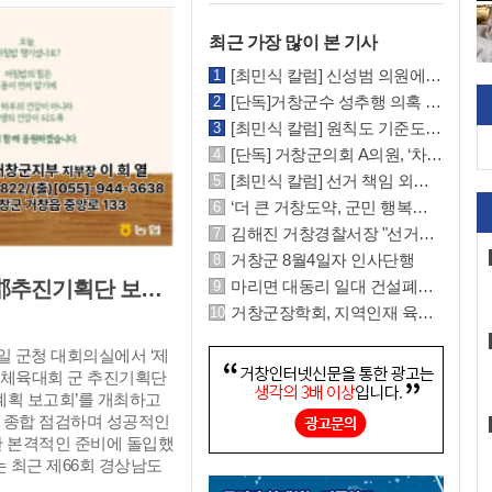
공연예술 발전의 기반을 마
 되지만, 이 사실을 알지
됐다. 양 기관은 지역 문
 출가하여 여산이라는 승려
최근 가장 많이 본 기사
강화와 국제 네트워크 확
혜는 진호와 결혼해 운화
협력하기로 했다. 주요 협
[최민식 칼럼] 신성범 의원에게 묻고 싶다. 과연 거창군민 앞에 떳떳한가?
 아버지의 존재를 모른 채
거창국제연극제 문화 예술
 흐른 뒤, 운화의 결혼을
[단독]거창군수 성추행 의혹 사건, 경찰 대질조사 실시…맞고소 속 수사 본격화
위한 공동 협력 △공연예술
찾아와 혼주를 부탁하면서
[최민식 칼럼] 원칙도 기준도 소신도 없는 민선 9기 2026년 거창군청 하반기 정기인사
 위한 플랫폼 조성 △양
시 마주하게 된다. 여산
[단독] 거창군의회 A의원, ‘차명 운영’ 통한 관급자재 납품 의혹 파문
을 위한 공동 사업 추진
 가르침을 떠올리며 자신의
[최민식 칼럼] 선거 책임 외면하고 '줄타기 정치' 일삼는 신성범 의원의 비겁한 민낯
홍기 거창문화재단 이사장
 정혜와 재회하게 된다.
“거창국제연극제가 세계적
‘더 큰 거창도약, 군민 행복시대’ 이끈 제44대 구인모 거창군수 퇴임식 개최
을 간직한 채 각자의 자
술 플랫폼으로 도약할 수
 사람은, 내생을 기약하
김해진 거창경찰서장 "선거사범, 지위 고하 막론하고 법과 원칙 따라 엄정 수사"
화예술기관과의 교류를 지
다. 우리는 너무 쉽게 잊
거창군 8월4일자 인사단행
나가겠다”며 “이번 협약
지나친다. 수많은 사건과 감
마리면 대동리 일대 건설폐기물 중간처리장 추진 절대 반대 기자 회견 및 집회
거창군, 제66회 경상남도민체육대회 郡추진기획단 보고회 개최
술 교류의 새로운 전환점
되는 시대 속에서, 타인
거창군장학회, 지역인재 육성 위한 군민 장학금 기탁 잇따라
문화예술 발전에도 긍정적인
 점점 더 멀어집니다. 하
 기대한다”라고 말했다.
은 끝나지 않습니다. 누
일 군청 대회의실에서 ‘제
거창국제연극제’는 7월 31일
 현재로 남아, 지워지지
민체육대회 군 추진기획단
지 10일간 거창군 수승대
을 따라 다니게 됩니다.
계획 보고회’를 개최하고
며, 자세한 사항은 거창국
 종합 점검하며 성공적인
 또는 문의전화(☎055-
한 본격적인 준비에 돌입했
492)를 통해 확인할 수 있다.
는 최근 제66회 경상남도
 기간이 2027년 5월 14