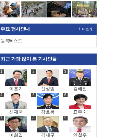
주요 행사안내
더보기
등록테스트
최근 가장 많이 본 기사인물
이홍기
신성범
김해진
신재국
강호봉
표주숙
이희열
김재구
안철우