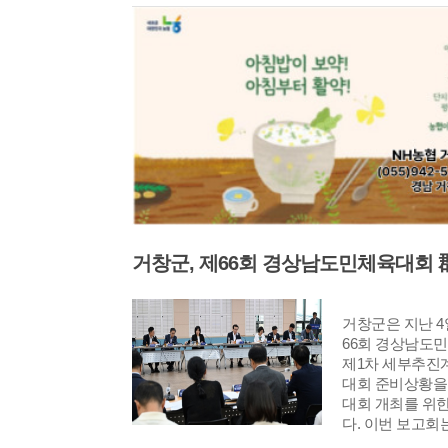
민국과 일본의 
의 아이를 가지게
련하기 위해 추진
못한 채 민호는
화 예술 경쟁력 
로 살아간다. 정
대를 위해 상호 
를 낳고, 운화는
약 내용으로 △
성장한다. 세월이
콘텐츠 유통을 
앞두고 여산을 
네트워크 구축을
과거의 인연은 다
기관의 상호 발전
은 스승 일정의
등이 있다. 이
업을 받아들이고,
(거창군수)은 
서로를 향한 감정
인 야외 공연 예
리로 돌아가는 두
있도록 해외 문
는 이별을 맞이한
속적으로 확대해 
고, 너무 빨리 
이 한·일 문화예
정이 빠르게 소비
이 되어 지역 
의 고통과 기억은
역할을 할 것으로
지만 어떤 시간들
거창군은 지난 4
한편, ‘제36회 
군가에게 여전히
66회 경상남도
부터 8월 9일까
않는 기억으로 삶
제1차 세부추진
일원에서 개최되
대회 준비상황을
제연극제 홈페이지
대회 개최를 위
940-8455 / 8
다. 이번 보고회
민 체육대회의 개최