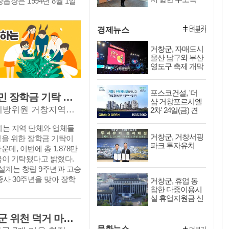
읍장은 1994년 8월 1일
 ‘2026 지역사랑 휴가
방안을 중점적으로 논의했
출사표… “오직
서 첫 공직을 시작한 이후
공모에 적극 대응해 전국
으로 군 추진기획단 보고
군민만 믿고 간
사무관으로 승진한 뒤 가조면
하나로 선정되고, 국비 3억
 개최해 추진 상황을 지속
다”
더보기
경제뉴스
더보기
 의회사무과장, 산림과장을
10억 원의 사업비를 확보
한편, 공동 개최 4개 군
천면장을 역임하고, 이번 8
행경비의 50%를 모바일
상남도, 경상남도체육회
거창군, 자매도시
령으로 제34대 거창읍장
해 외부 관광객 유치와 지
 긴밀한 협력체계를 바탕
울산 남구와 부산
 신종호 거창읍장은 취임사
 이끌어낸 점에서 높은 평
대회 준비에 박차를 가할
영도구 축제 개막
거창군의 행정·경제·문화
우수상은 ▲본연의 업무를
식 참여
개·폐회식 개최지인 거창
 군 단위 읍 가운데 가장
창군 공식 SNS 활성화를
의 의미를 담은 차별화된
포스코건설, '더
한 핵심 지역”이라며, “인
콘텐츠를 직접 기획·제작
 함께 경기장 시설 개선,
거창군장학회, 지역인재 육성 위한 군민 장학금 기탁 잇따라
샵 거창포르시엘
명의 삶과 지역의 미래를 책
연해 누적 조회수 80만
 편의 제공, 손님맞이 준
글로벌거창재무설계, 법무부 청소년범죄예방위원 거창지역협의회, 경남자동차전문정비사업조합 거창군지회, 외양간 구시, 거창오리영농회
2차' 24일(금) 견
을 가지고 책임 있는 행정
 ‘유쾌하고 방문하고 싶
을 차질 없이 추진해 서북
본주택 개관
”라고 말했다. 이어 “읍민
지를 알린 농업소득과 최
 널리 알릴 수 있는 성공
회는 지역 단체와 업체들
 먼저 다가가 현장의 목
고향사랑기부제 지정기부
거창군, 거창서핑
든다는 방침이다. 이홍기
성을 위한 장학금 기탁이
고, 주민과 함께 고민하
파크 투자유치
재원을 선제적으로 확보하고
제66회 경상남도민체육대회
데, 이번에 총 1,878만
 행정을 실천해 더욱 살
·심야약국 운영 기반을 마
4개 군이 함께 만들어가는
학금이 기탁됐다고 밝혔다.
 만들어 가겠다”라고 포
 의료 공백을 해소한 보
축제이자, 거창의 위상을
계는 창립 9주년과 고승
편, 신종호 거창읍장은 취
 주무관이 수상했다. 이들
는 뜻깊은 대회"라며 "대회
종사 30주년을 맞아 장학
거창군, 휴업 동
관내 주요 기관 방문하고,
 실천을 통해 군민의 생
만큼 모든 부서에서는 소관
참한 다중이용시
을 기탁했다. 글로벌거창재
회를 개최하여 현장에서 주
, 군민이 체감할 수 있는
설 휴업지원금 신
점검하고, 긴밀한 협업을
주민을 대상으로 무료 재무
을 직접 청취하며 읍민과
청하세요
서 높은 평가를 받았다.
준비해 성공적인 대회 개최
융 교육을 정기적으로 제공
는 행정을 펼쳐 나갈 계획
남도 최초 지자체 안전보
경남도, ‘햇빛소득마을’ 1차 공모 거창군 위천 덕거 마을 등 7개 마을 최종 선정
달라"고 당부했다. 이어
지기관 물품 후원과 청년
45001) 인증을 획득한
문화뉴스
군 및 유관기관과의 협력을