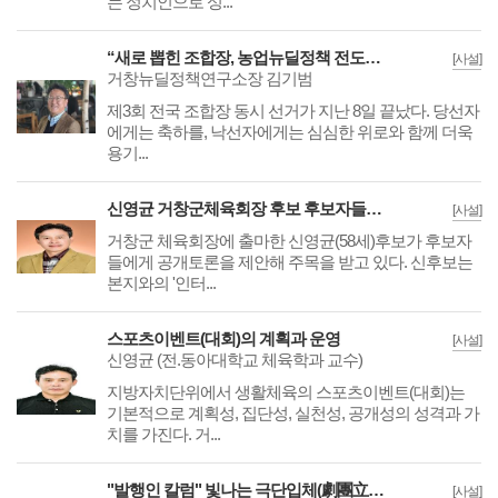
는 정치인으로 성...
“새로 뽑힌 조합장, 농업뉴딜정책 전도사 되어야 한다”
[사설]
거창뉴딜정책연구소장 김기범
제3회 전국 조합장 동시 선거가 지난 8일 끝났다. 당선자
에게는 축하를, 낙선자에게는 심심한 위로와 함께 더욱
용기...
신영균 거창군체육회장 후보 후보자들에게 공개토론 제안
[사설]
거창군 체육회장에 출마한 신영균(58세)후보가 후보자
들에게 공개토론을 제안해 주목을 받고 있다. 신후보는
본지와의 '인터...
스포츠이벤트(대회)의 계획과 운영
[사설]
신영균 (전.동아대학교 체육학과 교수)
지방자치단위에서 생활체육의 스포츠이벤트(대회)는
기본적으로 계획성, 집단성, 실천성, 공개성의 성격과 가
치를 가진다. 거...
"발행인 칼럼" 빛나는 극단입체(劇團立體) 40년사
[사설]