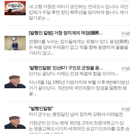
내 고향 거창은 자타가 공인하는 연극도시 입니다. 극단
입체가 두달 후면 창단 40주년을 맞이하게 됩니다. 제가
알기로는 ...
[발행인 칼럼] 거창 정치계의 덕장(德將), 이홍희 거창군의회 의장
[사설]
전쟁터를 누비는 장수들에게는 유형이 있다. 용장(勇將)
은 싸움 앞에 두려움이 없고 적을 향해 용맹하게 물불을
가리지 않고...
'발행인칼럼' 민선8기 구인모 군정을 응원한다.
[사설]
선거는 끝났다. 이제는 민생 해결에 힘을 모아야....
지난 6월 1일 1991년 지방자치제 부활 이후 8번째지방선
거가 끝이났다. 5년만에 국민의힘이 정권을 탈환한 벚
꽃...
"발행인칼럼"
[사설]
차기 군수는, 행정달인 넘어 정치력 갖춰야 미래발전
거창군의 인구는 현재 6만명, 2개의 전문대학교가 있
는 명품교육도시이자 세계적인 승강기인프라를 갖춘 승