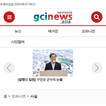
최종편집일 2026-08-07 09:21
검
전체메뉴보기
뉴스
매거진
오피니언
시민참여
민주
[발행인 칼럼] 구인모 군수의 눈물
‘읍
뉴스 이전보기
뉴스 다
모 
홈
오피니언
사설