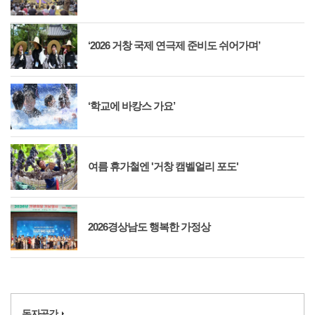
‘2026 거창 국제 연극제 준비도 쉬어가며’
‘학교에 바캉스 가요’
여름 휴가철엔 '거창 캠벨얼리 포도'
2026경상남도 행복한 가정상
독자공간