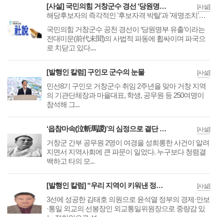
[사설] 국민의힘 거창군수 경선 ‘당원명부 유출' 민주주의 파괴 행위 엄단해야
[사설]
해당후보자의 즉각적인 '후보자격 박탈'과 '제명조치'가 이루어져야
국민의힘 거창군수 공천 경선이 ‘당원명부 유출’이라는
전대미문(前代未聞)의 사법적 파동에 휩싸이며 파국으
로 치닫고 있다....
[발행인 칼럼] 구인모 군수의 눈물
[사설]
민선8기 구인모 거창군수 취임 2주년을 맞아 거창 지역
의 기관단체장과 마을대표, 학생, 공무원 등 250여명이
참석해 그...
‘읍참마속(泣斬馬謖)’의 심정으로 결단 내린 구인모 군수의 용기
[사설]
거창군 간부 공무원 2명이 여경을 성희롱한 사건이 알려
지면서 지역사회에 큰 파문이 일었다. 누구보다 청렴결
백하고 타의 모...
[발행인 칼럼] “우리 지역이 키워낸 정치인, 더 크게 써먹어 보자!”
[사설]
3선에 성공한 김태호 의원으로 윤석열 정부의 경제·안보
·통일 외교의 선봉장인 외교통일위원장으로 중량감 있