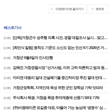
이전페이지로 돌아가기
맨위로
베스트기사
[단독]거창군수 성추행 의혹 사건, 경찰 대질조사 실시…맞고소 속 수사 본격화
[사회]
[최민식 칼럼] 원칙도 기준도 소신도 없는 민선 9기 2026년 거창군청 하반기 정기인사
[사회]
거창군 8월4일자 인사단행
[사회]
김해진 거창경찰서장 "선거사범, 지위 고하 막론하고 법과 원칙 따라 엄정 수사"
[사회]
마리면 대동리 일대 건설폐기물 중간처리장 추진 절대 반대 기자 회견 및 집회
[사회]
거창군장학회, 지역인재 육성 위한 군민 장학금 기탁 잇따라
[사회]
주식회사 해광, 거창읍 폭염 취약계층에 선풍기 50대 기탁
[사회]
(주)비원레미콘 표길종 대표, 타들어 가는 농심에 ‘생명수’ 싣고 달렸다
[사회]