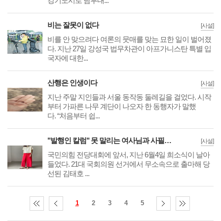
강기도시로 남부내...
비는 잘못이 없다
[사설]
비를 안 맞으려다 여론의 뭇매를 맞는 묘한 일이 벌어졌
다. 지난 27일 강성국 법무차관이 아프가니스탄 특별 입
국자에 대한...
산행은 인생이다
[사설]
지난 주말 지인들과 서울 동작동 둘레길을 걸었다. 시작
부터 가파른 나무 계단이 나오자 한 동행자가 말했
다. “처음부터 쉽...
"발행인 칼럼" 못 말리는 여사님과 사필귀정(事必歸正)
[사설]
국민의힘 전당대회에 앞서, 지난 6월4일 희소식이 날아
들었다. 21대 국회의원 선거에서 무소속으로 출마해 당
선된 김태호 ...
1
2
3
4
5