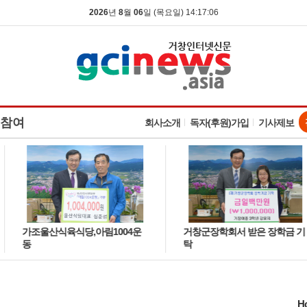
2026
년
8
월
06
일 (목요일) 14:17:07
참여
회사소개
독자(후원)가입
기사제보
가조울산식육식당,아림1004운
거창군장학회서 받은 장학금 기
동
탁
H