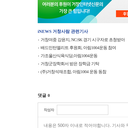
iNEWS 거창사람 관련기사
거창여중 강윤지, NC:SK 경기 시구자로 초청받아
배드민턴엘리트 후원회, 아림1004운동 참여
가조울산식육식당,아림1004운동
거창군장학회서 받은 장학금 기탁
(주)거창석재조합, 아림1004 운동 동참
댓글
0
작성자