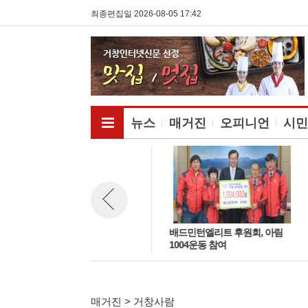
최종편집일 2026-08-05 17:42
전체메뉴보기
뉴스
매거진
오피니언
시민
거창여중 강윤지, NC:SK 경기
배드민턴엘리트 후원회, 아림
뉴스 이전보기
시구자로 초청받아
1004운동 참여
매거진 > 거창사람