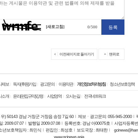
[새로고침]
0
/500
이전페이지로 돌아가기
맨위로
사제보
독자(후원)가입
광고문의
이용약관
개인정보처리방침
청소년보호정책
사소개
윤리(편집규약)강령
사업영역
오시는길
전국네트워크
우) 50143 경남 거창군 거창읍 송정 7길 60
제보ㆍ광고문의: 055-945-2000
2009.07.07
발행일 2009.07.08
등록번호: 경남 아00075호
사업자등록번호: 
소년보호책임자 : 최민식
편집인 : 최성호
보도국장 : 최태한
gcinews@hanm
www.gcinews.asia