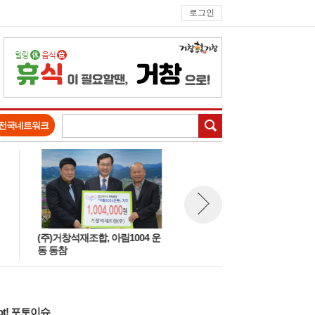
로그인
검색
전국네트워크
(주)거창석재조합, 아림1004 운
거창군삶의쉼터, 제96번째 무
뉴스 다음보기
동 동참
급식
ot! 포토이슈