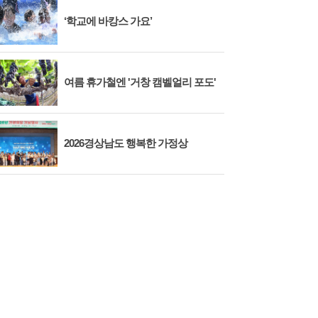
‘학교에 바캉스 가요’
여름 휴가철엔 '거창 캠벨얼리 포도'
2026경상남도 행복한 가정상