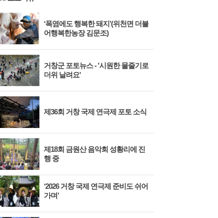
‘폭염에도 행복한 돼지’(위천면 더불
어행복한농장 김문조)
거창군 포토뉴스 - '시원한 물줄기로
더위 날려요'
제36회 거창 국제 연극제 포토 소식
제18회 금원산 음악회 성황리에 진
행 중
‘2026 거창 국제 연극제 준비도 쉬어
가며’