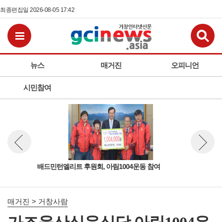
최종편집일 2026-08-05 17:42
검
전체메뉴보기
뉴스
매거진
오피니언
시민참여
아
배드민턴엘리트 후원회, 아림1004운동 참여
가조
뉴스 이전보기
뉴스 다
매거진 > 거창사람