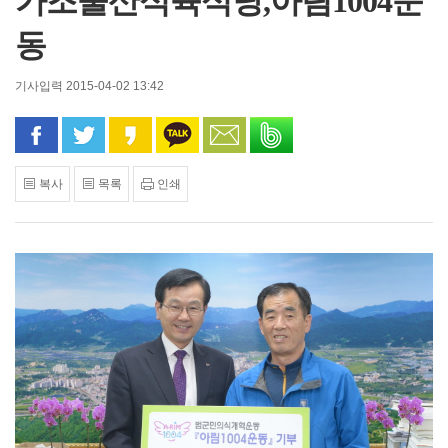
가조울산식육식당,아림1004운
동
기사입력 2015-04-02 13:42
페이스북으로 공유
트위터로 공유
카카오 스토리로 공유
카카오톡으로 공유
문자로 공유
밴드로 공유
복사
목록
인쇄