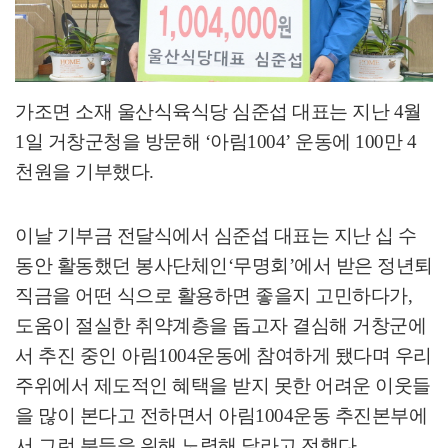
가조면 소재 울산식육식당 심준섭 대표는 지난
4
월
1
일 거창군청을 방문해
‘
아림
1004’
운동에
100
만
4
천원을 기부했다
.
이날 기부금 전달식에서 심준섭 대표는 지난 십 수
동안 활동했던 봉사단체인
‘
무명회
’
에서 받은 정년퇴
직금을 어떤 식으로 활용하면 좋을지 고민하다가
,
도움이 절실한 취약계층을 돕고자 결심해 거창군에
서 추진 중인 아림
1004
운동에 참여하게 됐다며 우리
주위에서 제도적인 혜택을 받지 못한 어려운 이웃들
을 많이 본다고 전하면서 아림
1004
운동 추진본부에
서 그런 분들을 위해 노력해 달라고 전했다
.