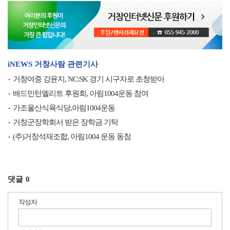
iNEWS 거창사람 관련기사
거창여중 강윤지, NC:SK 경기 시구자로 초청받아
배드민턴엘리트 후원회, 아림1004운동 참여
가조울산식육식당,아림1004운동
거창군장학회서 받은 장학금 기탁
(주)거창석재조합, 아림1004 운동 동참
댓글
0
작성자