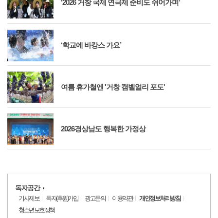
‘2026 거창 국제 연극제 준비도 쉬어가며’
‘학교에 바캉스 가요’
여름 휴가철엔 '거창 캠벨얼리 포도'
2026경상남도 행복한 가정상
독자공간
기사제보
독자(후원)가입
광고문의
이용약관
개인정보처리방침
청소년보호정책