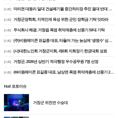
마리면 대동리 일대 건설폐기물 중간처리장 추진 절대 반대 기자 회견 및 집회
[사회]
거창군장학회, 지역인재 육성 위한 군민 장학금 기탁 잇따라
[사회]
주식회사 해광, 거창읍 폭염 취약계층에 선풍기 50대 기탁
[사회]
(주)비원레미콘 표길종 대표, 타들어 가는 농심에 ‘생명수’ 싣고 달렸다
[사회]
(사)대한노인회 거창군지회, 제6회 지회장기 한궁대회 성료
[사회]
거창군, 2026년 상반기 적극행정 우수공무원 7명 선정
[사회]
㈜비원레미콘 표길종 대표, 남상면 폭염 취약계층에 선풍기 20대 기탁… ‘시원한 나눔’ 실천
[사회]
Hot! 포토이슈
거창군 위천면 수승대