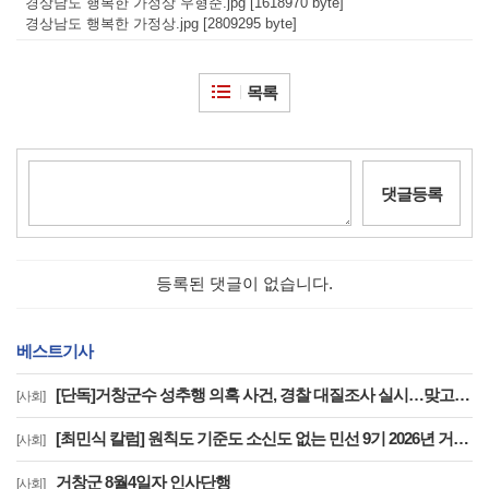
경상남도 행복한 가정상 우형준.jpg [1618970 byte]
경상남도 행복한 가정상.jpg [2809295 byte]
목록
댓글등록
등록된 댓글이 없습니다.
베스트기사
[단독]거창군수 성추행 의혹 사건, 경찰 대질조사 실시…맞고소 속 수사 본격화
[사회]
[최민식 칼럼] 원칙도 기준도 소신도 없는 민선 9기 2026년 거창군청 하반기 정기인사
[사회]
거창군 8월4일자 인사단행
[사회]