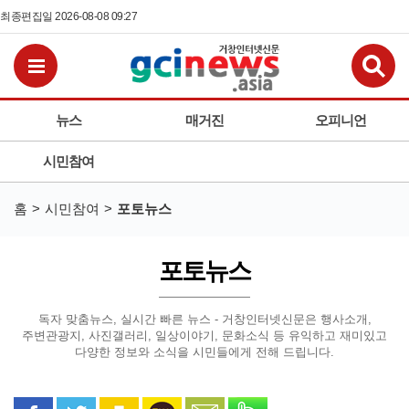
최종편집일 2026-08-08 09:27
검
전체메뉴보기
뉴스
매거진
오피니언
시민참여
홈
시민참여
포토뉴스
포토뉴스
독자 맞춤뉴스, 실시간 빠른 뉴스 - 거창인터넷신문은
행사소개,
주변관광지, 사진갤러리, 일상이야기, 문화소식 등
유익하고 재미있고
다양한 정보와 소식을 시민들에게 전해 드립니다.
페이스북으로 공유
트위터로 공유
카카오 스토리로 공유
카카오톡으로 공유
문자로 공유
밴드로 공유