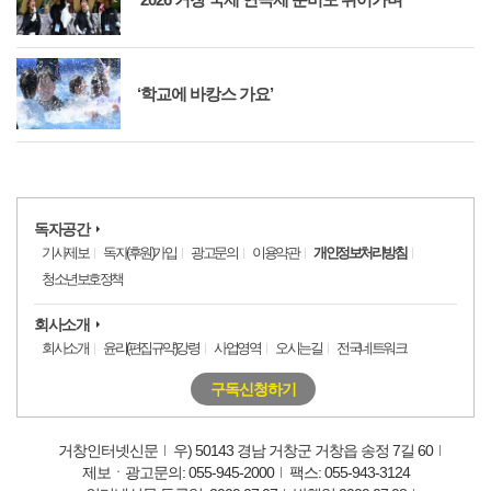
‘학교에 바캉스 가요’
독자공간
기사제보
독자(후원)가입
광고문의
이용약관
개인정보처리방침
청소년보호정책
회사소개
회사소개
윤리(편집규약)강령
사업영역
오시는길
전국네트워크
구독신청하기
거창인터넷신문
우) 50143 경남 거창군 거창읍 송정 7길 60
제보ㆍ광고문의: 055-945-2000
팩스: 055-943-3124