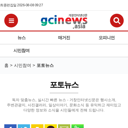
최종편집일 2026-08-08 09:27
검
전체메뉴보기
뉴스
매거진
오피니언
시민참여
홈
시민참여
포토뉴스
포토뉴스
독자 맞춤뉴스, 실시간 빠른 뉴스 - 거창인터넷신문은
행사소개,
주변관광지, 사진갤러리, 일상이야기, 문화소식 등
유익하고 재미있고
다양한 정보와 소식을 시민들에게 전해 드립니다.
페이스북으로 공유
트위터로 공유
카카오 스토리로 공유
카카오톡으로 공유
문자로 공유
밴드로 공유