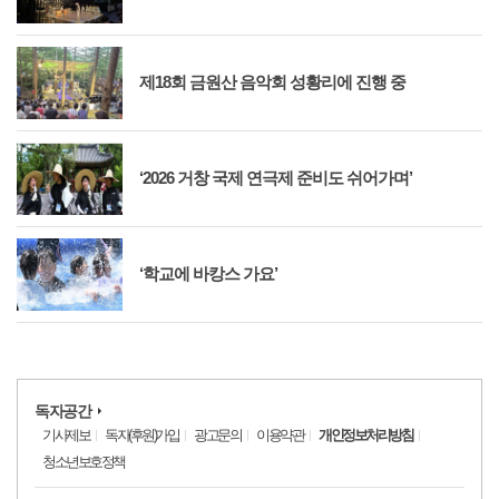
제18회 금원산 음악회 성황리에 진행 중
‘2026 거창 국제 연극제 준비도 쉬어가며’
‘학교에 바캉스 가요’
독자공간
기사제보
독자(후원)가입
광고문의
이용약관
개인정보처리방침
청소년보호정책