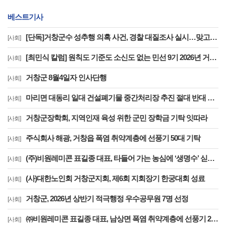
베스트기사
[단독]거창군수 성추행 의혹 사건, 경찰 대질조사 실시…맞고소 속 수사 본격화
[사회]
[최민식 칼럼] 원칙도 기준도 소신도 없는 민선 9기 2026년 거창군청 하반기 정기인사
[사회]
거창군 8월4일자 인사단행
[사회]
마리면 대동리 일대 건설폐기물 중간처리장 추진 절대 반대 기자 회견 및 집회
[사회]
거창군장학회, 지역인재 육성 위한 군민 장학금 기탁 잇따라
[사회]
주식회사 해광, 거창읍 폭염 취약계층에 선풍기 50대 기탁
[사회]
(주)비원레미콘 표길종 대표, 타들어 가는 농심에 ‘생명수’ 싣고 달렸다
[사회]
(사)대한노인회 거창군지회, 제6회 지회장기 한궁대회 성료
[사회]
거창군, 2026년 상반기 적극행정 우수공무원 7명 선정
[사회]
㈜비원레미콘 표길종 대표, 남상면 폭염 취약계층에 선풍기 20대 기탁… ‘시원한 나눔’ 실천
[사회]