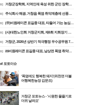
거창군장학회, 지역인재 육성 위한 군민 장학금 기탁 잇따라
회]
주식회사 해광, 거창읍 폭염 취약계층에 선풍기 50대 기탁
회]
(주)비원레미콘 표길종 대표, 타들어 가는 농심에 ‘생명수’ 싣고 달렸다
회]
(사)대한노인회 거창군지회, 제6회 지회장기 한궁대회 성료
회]
거창군, 2026년 상반기 적극행정 우수공무원 7명 선정
회]
㈜비원레미콘 표길종 대표, 남상면 폭염 취약계층에 선풍기 20대 기탁… ‘시원한 나눔’ 실천
회]
ot! 포토이슈
‘폭염에도 행복한 돼지’(위천면 더불
어행복한농장 김문조)
거창군 포토뉴스 - '시원한 물줄기로
더위 날려요'