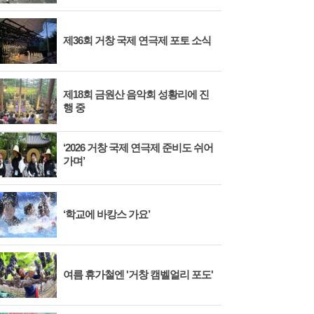
제36회 거창 국제 연극제 포토 소식
제18회 금원산 음악회 성황리에 진
행 중
‘2026 거창 국제 연극제 준비도 쉬어
가며’
‘학교에 바캉스 가요’
여름 휴가철엔 '거창 캠벨얼리 포도'