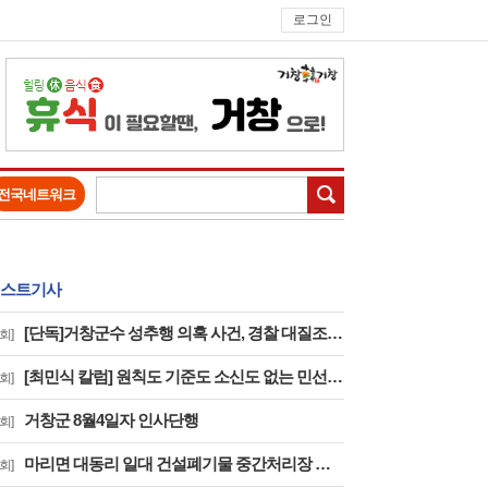
로그인
검색
전국네트워크
스트기사
[단독]거창군수 성추행 의혹 사건, 경찰 대질조사 실시…맞고소 속 수사 본격화
회]
[최민식 칼럼] 원칙도 기준도 소신도 없는 민선 9기 2026년 거창군청 하반기 정기인사
회]
거창군 8월4일자 인사단행
회]
마리면 대동리 일대 건설폐기물 중간처리장 추진 절대 반대 기자 회견 및 집회
회]