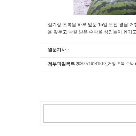
절기상 초복을 하루 앞둔 15일 오전 경남
을 앞두고 낙찰 받은 수박을 상인들이 옮기
원문기사
첨부파일목록
20200716141810_거창 초복 수박 (6).