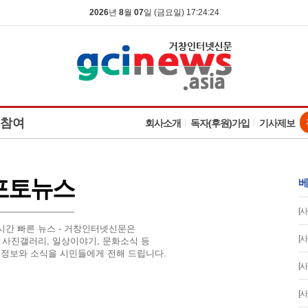
2026
년
8
월
07
일 (금요일) 17:24:25
참여
회사소개
독자(후원)가입
기사제보
포토뉴스
베
[사
시간 빠른 뉴스 - 거창인터넷신문은
[사
 사진갤러리, 일상이야기, 문화소식 등
정보와 소식을 시민들에게 전해 드립니다.
[사
[사