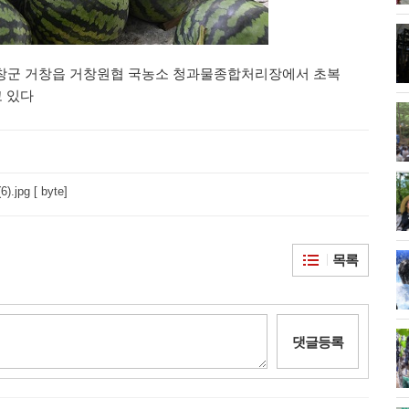
 거창군 거창읍 거창원협 국농소 청과물종합처리장에서 초복
고 있다
jpg [ byte]
목록
댓글등록