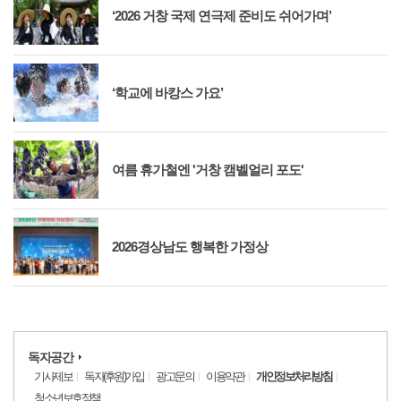
‘2026 거창 국제 연극제 준비도 쉬어가며’
‘학교에 바캉스 가요’
여름 휴가철엔 '거창 캠벨얼리 포도'
2026경상남도 행복한 가정상
독자공간
기사제보
독자(후원)가입
광고문의
이용약관
개인정보처리방침
청소년보호정책