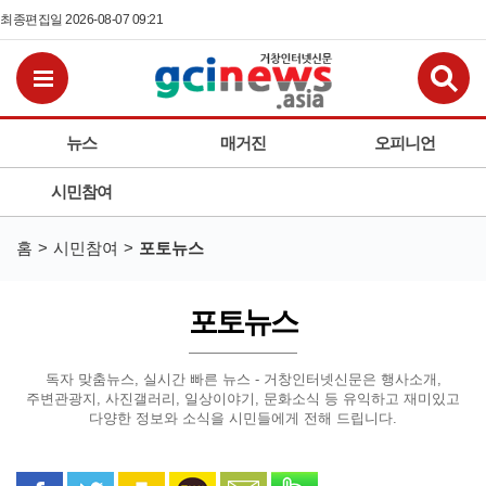
최종편집일 2026-08-07 09:21
검
전체메뉴보기
뉴스
매거진
오피니언
시민참여
홈
시민참여
포토뉴스
포토뉴스
독자 맞춤뉴스, 실시간 빠른 뉴스 - 거창인터넷신문은
행사소개,
주변관광지, 사진갤러리, 일상이야기, 문화소식 등
유익하고 재미있고
다양한 정보와 소식을 시민들에게 전해 드립니다.
페이스북으로 공유
트위터로 공유
카카오 스토리로 공유
카카오톡으로 공유
문자로 공유
밴드로 공유