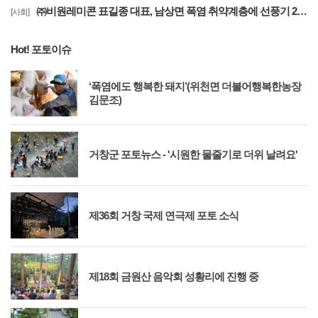
㈜비원레미콘 표길종 대표, 남상면 폭염 취약계층에 선풍기 20대 기탁… ‘시원한 나눔’ 실천
[사회]
Hot! 포토이슈
‘폭염에도 행복한 돼지’(위천면 더불어행복한농장
김문조)
거창군 포토뉴스 - '시원한 물줄기로 더위 날려요'
제36회 거창 국제 연극제 포토 소식
제18회 금원산 음악회 성황리에 진행 중