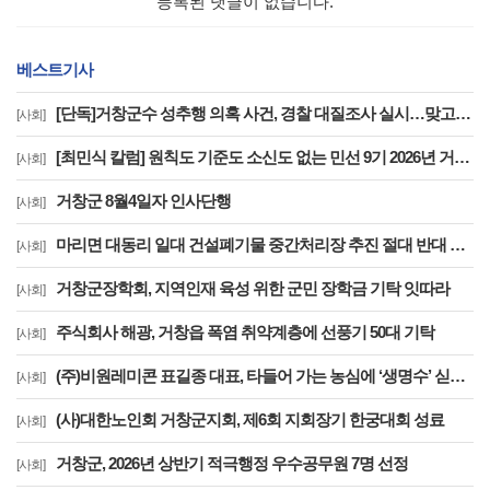
등록된 댓글이 없습니다.
베스트기사
[단독]거창군수 성추행 의혹 사건, 경찰 대질조사 실시…맞고소 속 수사 본격화
[사회]
[최민식 칼럼] 원칙도 기준도 소신도 없는 민선 9기 2026년 거창군청 하반기 정기인사
[사회]
거창군 8월4일자 인사단행
[사회]
마리면 대동리 일대 건설폐기물 중간처리장 추진 절대 반대 기자 회견 및 집회
[사회]
거창군장학회, 지역인재 육성 위한 군민 장학금 기탁 잇따라
[사회]
주식회사 해광, 거창읍 폭염 취약계층에 선풍기 50대 기탁
[사회]
(주)비원레미콘 표길종 대표, 타들어 가는 농심에 ‘생명수’ 싣고 달렸다
[사회]
(사)대한노인회 거창군지회, 제6회 지회장기 한궁대회 성료
[사회]
거창군, 2026년 상반기 적극행정 우수공무원 7명 선정
[사회]