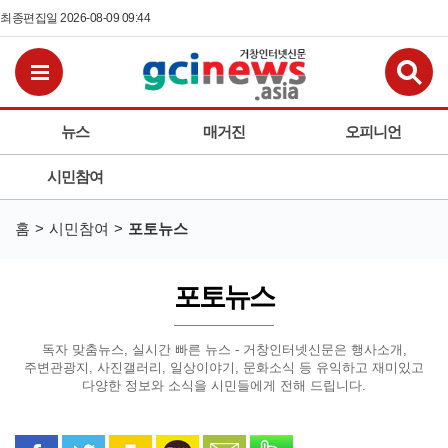
최종편집일 2026-08-09 09:44
검
전체메뉴보기
뉴스
매거진
오피니언
시민참여
홈
시민참여
포토뉴스
포토뉴스
독자 맞춤뉴스, 실시간 빠른 뉴스 - 거창인터넷신문은
행사소개,
주변관광지, 사진갤러리, 일상이야기, 문화소식 등
유익하고 재미있고
다양한 정보와 소식을 시민들에게 전해 드립니다.
페이스북으로 공유
트위터로 공유
카카오 스토리로 공유
카카오톡으로 공유
문자로 공유
밴드로 공유