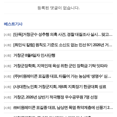
등록된 댓글이 없습니다.
베스트기사
[단독]거창군수 성추행 의혹 사건, 경찰 대질조사 실시…맞고소 속 수사 본격화
[사회]
[최민식 칼럼] 원칙도 기준도 소신도 없는 민선 9기 2026년 거창군청 하반기 정기인사
[사회]
거창군 8월4일자 인사단행
[사회]
거창군장학회, 지역인재 육성 위한 군민 장학금 기탁 잇따라
[사회]
(주)비원레미콘 표길종 대표, 타들어 가는 농심에 ‘생명수’ 싣고 달렸다
[사회]
(사)대한노인회 거창군지회, 제6회 지회장기 한궁대회 성료
[사회]
거창군, 2026년 상반기 적극행정 우수공무원 7명 선정
[사회]
㈜비원레미콘 표길종 대표, 남상면 폭염 취약계층에 선풍기 20대 기탁… ‘시원한 나눔’ 실천
[사회]