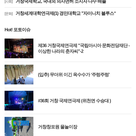
거창국제학교, 국내외 의사면허 소지자 다수 배출
[사회]
거창세계대학연극제(1) 경민대학교 "자이니치 블루스“
[문화]
Hot! 포토이슈
제36 거창국제연극제 "국립아시아 문화전당재단 -
이상한 나라의 춘자씨"-2
(입추) 무더위 이긴 옥수수가 ‘주렁주렁’
#36회 거창 국제연극제 (위천면 수승대 )
거창창포원 물놀이장